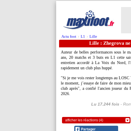
Actu foot
L1
Lille
>
>
Lille : Zhegrova ne
Auteur de belles performances sous le mai
ans, 20 matchs et 3 buts en L1 cette sa
entretien accordé à La Voix du Nord, l'i
rapidement un club plus huppé.
"Si je me vois rester longtemps au LOSC ?
le moment, j’essaye de faire de mon mieux 
club après", a confié l'ancien joueur du 
2026.
Lu 17.244 fois
- Rom
afficher les réactions (4)
Partager