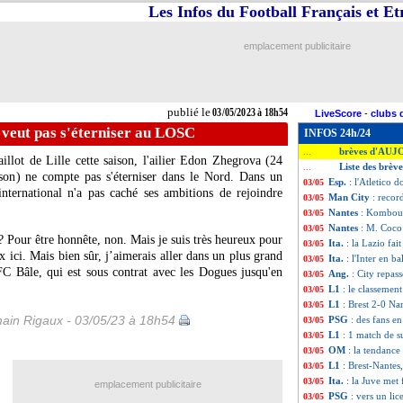
Les Infos du Football Français et E
emplacement publicitaire
publié le
03/05/2023 à 18h54
LiveScore
-
clubs 
 veut pas s'éterniser au LOSC
INFOS 24h/24
brèves d'AUJ
...
llot de Lille cette saison, l'ailier Edon
Zhegrova
(24
Liste des brèv
...
ison) ne compte pas s'éterniser dans le Nord. Dans un
Esp.
: l'Atletico 
03/05
nternational n'a pas caché ses ambitions de rejoindre
Man City
: recor
03/05
Nantes
: Komboua
03/05
Nantes
: M. Coco 
03/05
 Pour être honnête, non. Mais je suis très heureux pour
Ita.
: la Lazio fai
03/05
ici. Mais bien sûr, j’aimerais aller dans un plus grand
Ita.
: l'Inter en b
03/05
FC Bâle, qui est sous contrat avec les Dogues jusqu'en
Ang.
: City repas
03/05
L1
: le classemen
03/05
L1
: Brest 2-0 Nan
03/05
ain Rigaux - 03/05/23 à 18h54
PSG
: des fans e
03/05
L1
: 1 match de 
03/05
OM
: la tendanc
03/05
L1
: Brest-Nantes
03/05
Ita.
: la Juve met 
03/05
emplacement publicitaire
PSG
: vers un li
03/05