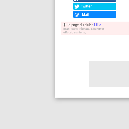
Twitter
Mail
la page du club :
Lille
bilan, stats, réultats, calendrier,
effectif, tranferts, ...