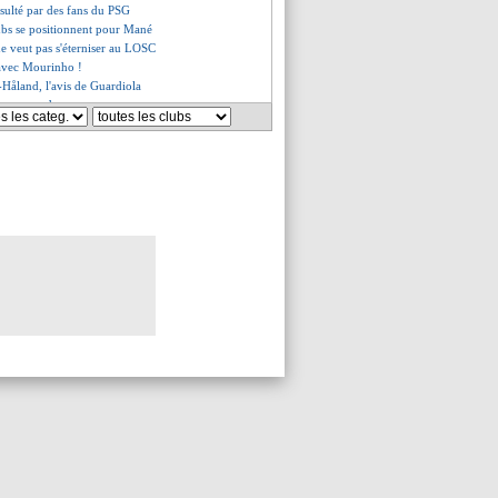
nsulté par des fans du PSG
ubs se positionnent pour Mané
e veut pas s'éterniser au LOSC
 avec Mourinho !
-Håland, l'avis de Guardiola
e comprend pas
ntiis tacle la Juventus
 Muani, prix revu à la hausse ?
 Guardiola "console" Arsenal
ison pour Nuno Mendes
re-Emery retenu par le PSG
ingham en route pour le Real !
r courtisé en L1 et à l'étranger
yff également partant ?
riorité pour cet été ?
 pour Onana
espère une prolongation
tôt que Raúl pour Pérez ?
is absolu pour Carragher
la sulfateuse
 ne restera pas
reprend Militão
 remplace Gracia (officiel)
ne de 15 ans pour 20 M€ !
 un départ également lié à Messi
Hilal désormais favori ?