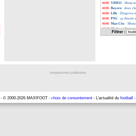
VIDEO
: Messi i
03/05
Bayern
: deux cl
03/05
Lille
: Zhegrova n
03/05
PSG
: ça discute
03/05
Man City
: Messi
03/05
Chelsea
: Petit n
03/05
Filtrer :
Naples
: De Laure
03/05
Francfort
: Kolo
03/05
Man City
: quand
03/05
PSG
: fin de sa
03/05
Euro (U17)
: Zaï
03/05
Dortmund
: Bell
03/05
Le Havre
: Bodme
03/05
Barça
: Jordi Cru
03/05
emplacement publicitaire
OM
: Zaha, une p
03/05
Inter
: prix fixé
03/05
TFC
: Dejaegere 
03/05
Real
: Alonso plu
03/05
Chelsea
: un gâch
03/05
- © 2000-2026 MAXIFOOT -
choix de consentement
- L'actualité du
football
-
PSG
: Riolo sort 
03/05
Angers
: Bentaleb
03/05
Real
: Ancelotti 
03/05
Leeds
: Allardyce
03/05
Chelsea
: un jeu
03/05
Barça
: Alemany,
03/05
PSG
: Messi, Al-
03/05