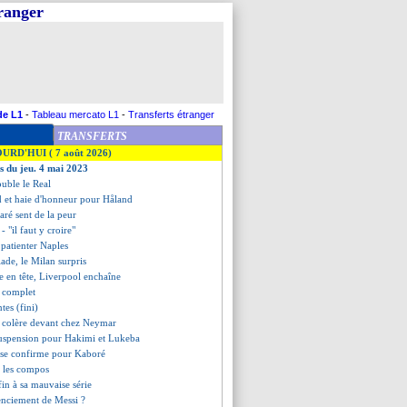
tranger
de L1
-
Tableau mercato L1
-
Transferts étranger
TRANSFERTS
OURD'HUI ( 7 août 2026)
es du jeu. 4 mai 2023
double le Real
d et haie d'honneur pour Håland
ré sent de la peur
- "il faut y croire"
t patienter Naples
alade, le Milan surpris
se en tête, Liverpool enchaîne
t complet
tes (fini)
n colère devant chez Neymar
suspension pour Hakimi et Lukeba
e se confirme pour Kaboré
, les compos
fin à sa mauvaise série
cenciement de Messi ?