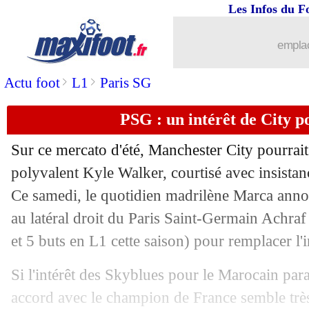
Les Infos du F
24/06
Newcastle
: les grandes ambitions du 
emplac
24/06
Lens
: un milieu de la Juventus pisté
>
>
Actu foot
L1
Paris SG
24/06
Euro (U21)
: la Géorgie frustre la Bel
PSG : un intérêt de City 
24/06
Divers
: Nzonzi ne ferme aucune port
Sur ce mercato d'été, Manchester City pourrait
24/06
Milan
: un ancien Rémois dans le vise
polyvalent Kyle Walker, courtisé avec insista
Ce samedi, le quotidien madrilène Marca anno
24/06
OM
: Gameiro insiste pour Marcelino
au latéral droit du Paris Saint-Germain Achra
et 5 buts en L1 cette saison) pour remplacer l'i
24/06
Naples
: Kubo, nouvelle priorité de l'é
Si l'intérêt des Skyblues pour le Marocain para
24/06
PSG
: Kari va retourner à Lorient
accord avec le champion de France semble tr