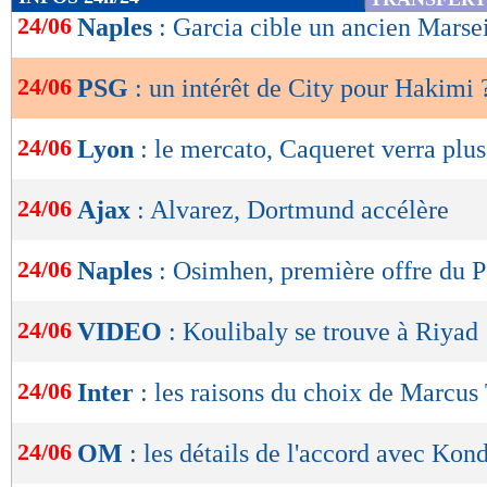
de
24/06
Naples
: Garcia cible un ancien Marsei
lecture
24/06
PSG
: un intérêt de City pour Hakimi 
OK
24/06
Lyon
: le mercato, Caqueret verra plus
24/06
Ajax
: Alvarez, Dortmund accélère
24/06
Naples
: Osimhen, première offre du 
24/06
VIDEO
: Koulibaly se trouve à Riyad
24/06
Inter
: les raisons du choix de Marcu
24/06
OM
: les détails de l'accord avec Kon