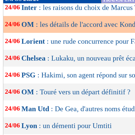
de
24/06
Inter
: les raisons du choix de Marcu
lecture
24/06
OM
: les détails de l'accord avec Kon
OK
24/06
Lorient
: une rude concurrence pour F
24/06
Chelsea
: Lukaku, un nouveau prêt éca
24/06
PSG
: Hakimi, son agent répond sur s
24/06
OM
: Touré vers un départ définitif ?
24/06
Man Utd
: De Gea, d'autres noms étud
24/06
Lyon
: un démenti pour Umtiti