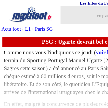
Les Infos du F
25/05
Montpellier
: Tchato a prolongé (offic
emplac
25/05
OM
: Tudor répond sur son avenir
>
>
Actu foot
L1
Paris SG
25/05
Real
: Guti doute de la sincérité de M
PSG : Ugarte devrait bel et
25/05
OM
: Clauss ne compte pas bouger cet
Comme nous vous l'indiquions ce jeudi (
voir
25/05
PSG
: Luis Enrique dans les petits pap
terrain du Sporting Portugal Manuel
Ugarte
(2
Sagres cette saison) a été annoncé au Paris S
25/05
Lyon
: Lacazette milite pour Umtiti
chèque estimé à 60 millions d'euros, soit le mo
libératoire. Et de son côté, le quotidien L'Equ
25/05
Naples
: Luis Enrique en favori ?
arrivée de l'international uruguayen chez le ch
25/05
PSG
: Ramos a bien reçu une offre, ma
En effet, malgré la concurrence de plusieurs é