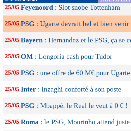
de
25/05
Feyenoord
: Slot snobe Tottenham
lecture
25/05
PSG
: Ugarte devrait bel et bien venir 
OK
25/05
Bayern
: Hernandez et le PSG, ça se 
25/05
OM
: Longoria cash pour Tudor
25/05
PSG
: une offre de 60 M€ pour Ugarte
25/05
Inter
: Inzaghi conforté à son poste
25/05
PSG
: Mbappé, le Real le veut à 0 € !
25/05
Roma
: le PSG, Mourinho attend juste