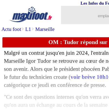
Les Infos du F
25/05
Barça
: la mise au point cash de Koun
emplac
25/05
EdF (f)
: Cascarino forfait pour le Mo
>
>
Actu foot
L1
Marseille
25/05
OM
: Payet, fin de saison pour Tudor
OM : Tudor répond sur 
25/05
Strasbourg
: Antonetti admiratif de M
Malgré un contrat jusqu'en juin 2024, l'entraî
25/05
Angers
: Nantes, Abdelli calme le jeu
Marseille Igor Tudor se retrouve au cœur de 
son avenir. Alors que le président phocéen Pab
25/05
Sondage MF
: Nantes, ça sent pas bon.
le futur du technicien croate (
voir brève 10h1
catégorique ce jeudi en conférence de presse.
25/05
Divers
: Guy Roux imagine Ronaldo e
"Ce sont des questions internes qu'on verra ave
25/05
Inter
: prolongation à venir pour Calh
qu'on aura un échange au cours de la semaine