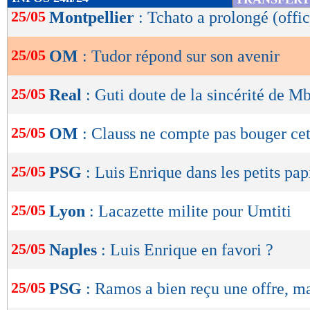
de
25/05
Montpellier
: Tchato a prolongé (offic
lecture
25/05
OM
: Tudor répond sur son avenir
OK
25/05
Real
: Guti doute de la sincérité de M
25/05
OM
: Clauss ne compte pas bouger cet
25/05
PSG
: Luis Enrique dans les petits pap
25/05
Lyon
: Lacazette milite pour Umtiti
25/05
Naples
: Luis Enrique en favori ?
25/05
PSG
: Ramos a bien reçu une offre, ma