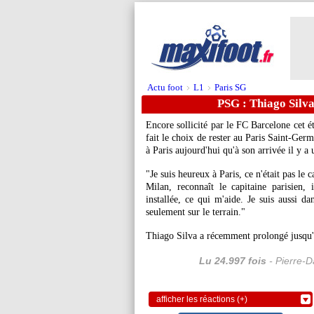
Actu foot
L1
Paris SG
>
>
PSG : Thiago Silva
Encore sollicité par le FC Barcelone cet é
fait le choix de rester au Paris Saint-Germ
à Paris aujourd'hui qu'à son arrivée il y a 
"Je suis heureux à Paris, ce n'était pas le c
Milan, reconnaît le capitaine parisien,
installée, ce qui m'aide. Je suis aussi d
seulement sur le terrain."
Thiago Silva a récemment prolongé jusqu'
Lu 24.997 fois
- Pierre-D
afficher les réactions (+)