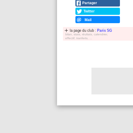
Partager
Twitter
Mail
la page du club :
Paris SG
bilan, stats, réultats, calendrier,
effectif, tranferts, ...