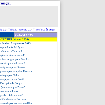
tranger
de L1
-
Tableau mercato L1
-
Transferts étranger
TRANSFERTS
OURD'HUI ( 6 août 2026)
es du dim. 8 septembre 2013
e répond à André Ayew
t élimine la Tunisie !
agile au niveau mental"
 va être longue pour Sissoko...
sso récupère le brassard
prestigieuse pour Sissoko
grettera pas non plus Thauvin
nvisage pas l'échec
 se rapproche du Brésil
 Faso grille le Congo
 "je ne serai pas Zorro"
ouer les meilleurs
"pas le roi du monde"
 défend encore Benzema
va n'était pas heureux au début