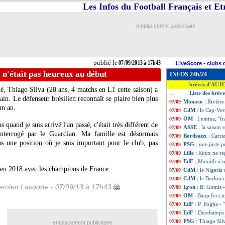
Les Infos du Football Français et E
emplacement publicitaire
publié le
07/09/2013 à 17h43
LiveScore
-
clubs 
 n'était pas heureux au début
INFOS 24h/24
brèves d'AUJ
...
té, Thiago Silva (28 ans, 4 matchs en L1 cette saison) a
Liste des brèv
...
ain. Le défenseur brésilien reconnaît se plaire bien plus
Monaco
: Rivièr
07/09
un an.
CdM
: le Cap-Ver
07/09
OM
: Lemina, "fr
07/09
as quand je suis arrivé l'an passé, c'était très différent de
ASSE
: la saison
07/09
 interrogé par le Guardian. Ma famille est désormais
Bordeaux
: Carra
07/09
ans une position où je suis important pour le club, pas
PSG
: une piste 
07/09
Lille
: Roux ne re
07/09
EdF
: Matuidi n'e
07/09
en 2018 avec les champions de France.
CdM
: le Nigeria
07/09
CdM
: le Burkina
07/09
amien Lacourte - 07/09/13 à 17h43
Lyon
: B. Gomis -
07/09
OM
: Baup fera j
07/09
EdF
: P. Pogba - 
07/09
EdF
: Deschamps
07/09
PSG
: Thiago Sil
07/09
emplacement publicitaire