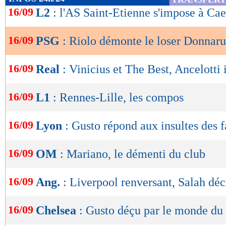
de
16/09
L2
: l'AS Saint-Etienne s'impose à Ca
lecture
16/09
PSG
: Riolo démonte le loser Donna
OK
16/09
Real
: Vinicius et The Best, Ancelotti 
16/09
L1
: Rennes-Lille, les compos
16/09
Lyon
: Gusto répond aux insultes des f
16/09
OM
: Mariano, le démenti du club
16/09
Ang.
: Liverpool renversant, Salah déc
16/09
Chelsea
: Gusto déçu par le monde du 