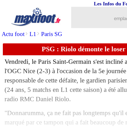
Les Infos du F
16/09
L1
: Lens-Metz, les compos
emplac
16/09
Ita.
: un super Thuram, l'Inter gifle Mi
>
>
Actu foot
L1
Paris SG
16/09
Lille
: Fonseca juge l'apport d'Umtiti
PSG : Riolo démonte le los
16/09
Rennes
: Theate souligne le travail de
Vendredi, le Paris Saint-Germain s'est incliné 
16/09
Rennes
: le sauveur Assignon en voula
l'OGC Nice (2-3) à l'occasion de la 5e journé
responsable de cette défaite, le gardien parisi
16/09
Lille
: la déception de Cabella
(24 ans, 5 matchs en L1 cette saison) a été all
radio RMC Daniel Riolo.
16/09
L1
: Rennes 2-2 Lille (fini)
"Donnarumma, ça ne fait pas longtemps qu'il e
16/09
VIDEO
: le missile de Thuram contre
marqué par ce tampon qui a fait beaucoup de 