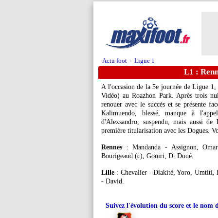
Actu foot
Ligue 1
>
L1 : Renn
A l'occasion de la 5e journée de Ligue 1,
Vidéo) au Roazhon Park. Après trois nul
renouer avec le succès et se présente 
Kalimuendo, blessé, manque à l'appel
d'Alexsandro, suspendu, mais aussi de 
première titularisation avec les Dogues. V
Rennes
: Mandanda - Assignon, Omari,
Bourigeaud (c), Gouiri, D. Doué.
Lille
: Chevalier - Diakité, Yoro, Umtiti, 
- David.
Suivez l'évolution du score et le nom 