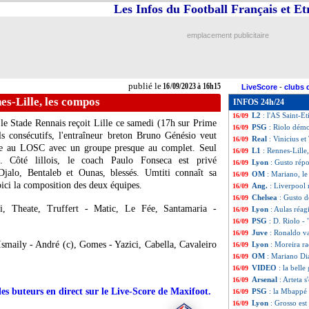
Les Infos du Football Français et E
VIDEO
: le miss
16/09
Liverpool
: Mahr
16/09
Esp.
: l'Atletico c
16/09
emplacement publicitaire
Ang.
: City renve
16/09
PSG
: Draxler se
16/09
All.
: Dortmund s'
16/09
Atletico
: grave 
16/09
publié le
16/09/2023 à 16h15
LiveScore
-
clubs 
Real
: Bellingham
16/09
es-Lille, les compos
INFOS 24h/24
Ita.
: Vlahovic po
16/09
L2
: l'AS Saint-E
16/09
 le Stade Rennais reçoit Lille ce samedi (17h sur Prime
PSG
: Riolo dém
16/09
s consécutifs, l'entraîneur breton Bruno Génésio veut
Real
: Vinicius et
16/09
face au LOSC avec un groupe presque au complet. Seul
L1
: Rennes-Lille
16/09
. Côté lillois, le coach Paulo Fonseca est privé
Lyon
: Gusto répo
16/09
Djalo, Bentaleb et Ounas, blessés. Umtiti connaît sa
OM
: Mariano, l
16/09
oici la composition des deux équipes.
Ang.
: Liverpool 
16/09
Chelsea
: Gusto 
16/09
 Theate, Truffert - Matic, Le Fée, Santamaria -
Lyon
: Aulas réag
16/09
PSG
: D. Riolo - "
16/09
Juve
: Ronaldo va
16/09
Ismaily - André (c), Gomes - Yazici, Cabella, Cavaleiro
Lyon
: Moreira ra
16/09
OM
: Mariano Dia
16/09
VIDEO
: la bell
16/09
Arsenal
: Arteta 
16/09
des buteurs en direct sur le Live-Score de Maxifoot.
PSG
: la Mbappé
16/09
Lyon
: Grosso est
16/09