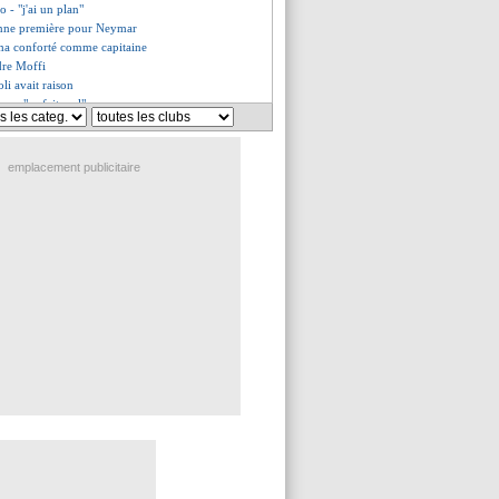
o - "j'ai un plan"
nne première pour Neymar
ma conforté comme capitaine
dre Moffi
oli avait raison
ez - "ça fait mal"
marrage de l'ère QSI
e logique pour Luis Enrique
mos reste confiant
emplacement publicitaire
igné
a agacé Mbappé
es du ven. 15 septembre 2023
es du jeu. 14 septembre 2023