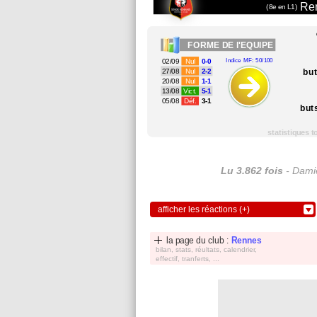
Re
(8e en L1)
FORME
DE l'EQUIPE
02/09
Nul
0-0
Indice MF: 50/100
bu
27/08
Nul
2-2
20/08
Nul
1-1
13/08
Vict.
5-1
05/08
Déf.
3-1
but
statistiques 
Lu 3.862 fois
- Damie
afficher les réactions (+)
la page du club :
Rennes
bilan, stats, réultats, calendrier,
effectif, tranferts, ...