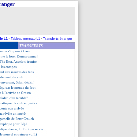
tranger
ile de Thuram contre Milan !
ez, Salah bat un record en PL
oule à Valence...
rsant, MU chute contre Brighton
 trouve bien au Qatar
arrache, Leipzig déroule
blessure pour Lemar !
de L1
-
Tableau mercato L1
-
Transferts étranger
, Ferdinand voit très grand
TRANSFERTS
rte la Juve contre la Lazio
tienne s'impose à Caen
onte le loser Donnarumma !
 The Best, Ancelotti ironise
, les compos
nd aux insultes des fans
e démenti du club
renversant, Salah décisif
déçu par le monde du foot
it à l'arrivée de Grosso
Soler, c'est terrible"
 attaquer le club en justice
conte son arrivée
z révèle un intérêt
e gamelle de Peter Crouch
s'explique pour Pépé
 dépendance, L. Enrique serein
 le nouvel entraîneur (off.)