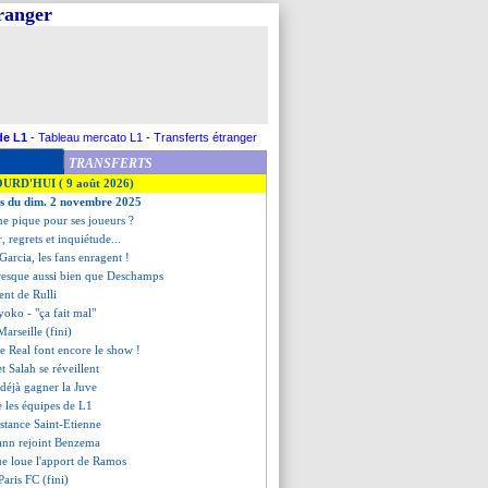
tranger
de L1
-
Tableau mercato L1
-
Transferts étranger
TRANSFERTS
OURD'HUI ( 9 août 2026)
es du dim. 2 novembre 2025
ne pique pour ses joueurs ?
er, regrets et inquiétude...
Garcia, les fans enragent !
presque aussi bien que Deschamps
ent de Rulli
yoko - "ça fait mal"
arseille (fini)
e Real font encore le show !
t Salah se réveillent
t déjà gagner la Juve
e les équipes de L1
istance Saint-Etienne
ann rejoint Benzema
ue loue l'apport de Ramos
aris FC (fini)