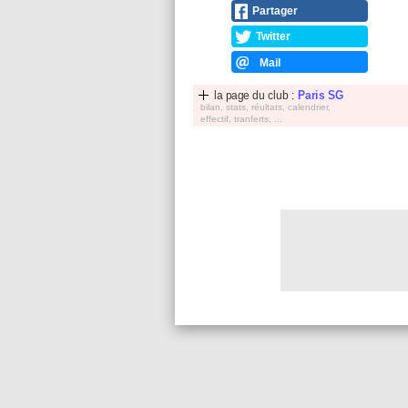
Partager
Twitter
Mail
la page du club :
Paris SG
bilan, stats, réultats, calendrier,
effectif, tranferts, ...