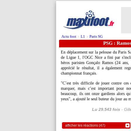
Actu foot
L1
Paris SG
>
>
PSG : Ramos 
En déplacement sur la pelouse du Paris S
de Ligue 1, l'OGC Nice a fini par s'incli
héros parisien Gonçalo
Ramos
(24 ans, 
apprécié le résultat, il a également reg
championnat français.
"C’est très difficile de jouer contre ces
marquer, mais c’est important pour n
beaucoup, ils ont onze gardiens alors q
yeux", a ajouté le seul buteur du jour au 
Lu 29.543 fois
- Gil
afficher les réactions (47)