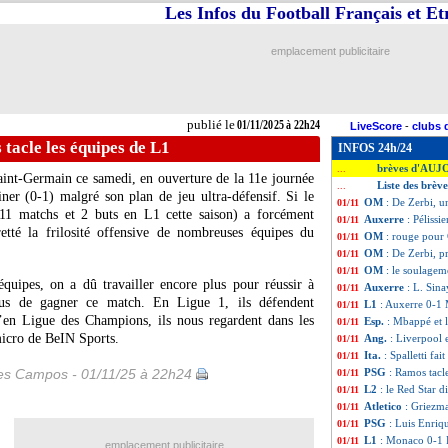
Les Infos du Football Français et E
emplacement publicitaire
publié le
01/11/2025 à 22h24
LiveScore
-
clubs 
tacle les équipes de L1
INFOS 24h/24
brèves d'AUJ
...
aint-Germain ce samedi, en ouverture de la 11e journée
Liste des brèv
...
ner (0-1) malgré son plan de jeu ultra-défensif. Si le
OM
: De Zerbi, u
01/11
11 matchs et 2 buts en L1 cette saison) a forcément
Auxerre
: Pélissi
01/11
retté la frilosité offensive de nombreuses équipes du
OM
: rouge pour 
01/11
OM
: De Zerbi, 
01/11
OM
: le soulagem
01/11
 équipes, on a dû travailler encore plus pour réussir à
Auxerre
: L. Sina
01/11
ous de gagner ce match. En Ligue 1, ils défendent
L1
: Auxerre 0-1 M
01/11
u’en Ligue des Champions, ils nous regardent dans les
Esp.
: Mbappé et l
01/11
micro de BeIN Sports.
Ang.
: Liverpool e
01/11
Ita.
: Spalletti fai
01/11
les Campos - 01/11/25 à 22h24
PSG
: Ramos tacl
01/11
L2
: le Red Star d
01/11
Atletico
: Griezm
01/11
PSG
: Luis Enriq
01/11
L1
: Monaco 0-1 P
01/11
emplacement publicitaire