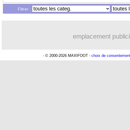
...
Liste des brèves du mar. 5 octobre 20
Filtrer :
...
Liste des brèves du lun. 4 octobre 202
emplacement publici
- © 2000-2026 MAXIFOOT -
choix de consentemen