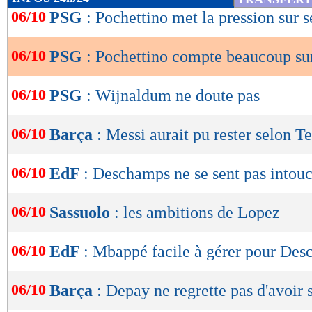
de
06/10
PSG
: Pochettino met la pression sur s
lecture
06/10
PSG
: Pochettino compte beaucoup s
OK
06/10
PSG
: Wijnaldum ne doute pas
06/10
Barça
: Messi aurait pu rester selon T
06/10
EdF
: Deschamps ne se sent pas intou
06/10
Sassuolo
: les ambitions de Lopez
06/10
EdF
: Mbappé facile à gérer pour De
06/10
Barça
: Depay ne regrette pas d'avoir 