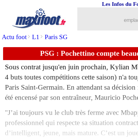
Les Infos du F
06/10
Allemagne
: Flick ouvre la porte à Bo
emplac
06/10
Dortmund
: une tentative pour garder
>
>
Actu foot
L1
Paris SG
06/10
VIDEO
: Rodri et Torres, régal à l'en
PSG : Pochettino compte bea
06/10
Italie
: Donnarumma, accueil houleux 
Sous contrat jusqu'en juin prochain, Kylian M
06/10
PSG
: la sortie de Mbappé peu appréci
4 buts toutes compétitions cette saison) n'a to
Paris Saint-Germain. En attendant sa décision fi
06/10
PSG
: Zlatan expulsé à Chelsea, Kuipe
été encensé par son entraîneur, Mauricio Poche
06/10
Barça
: Ter Stegen motive les troupes
"J’ai toujours vu le club très ferme avec Mbapp
professionnel qui respecte sa situation contrac
06/10
Belgique
: R. Martinez - "prêts à gagn
d’intelligent, jeune, mais mature. C’est un joue