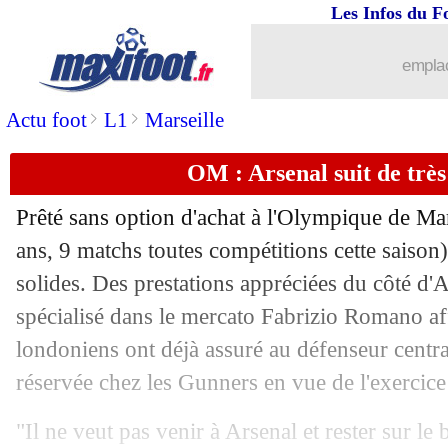
Les Infos du F
06/10
EdF
: la sensation positive de Lloris
emplac
06/10
EdF
: Deschamps a discuté avec Mba
>
>
Actu foot
L1
Marseille
06/10
Lorient
: Le Goff prolonge (officiel)
OM : Arsenal suit de très
06/10
Sondage MF
: le sort de Giroud vous 
Prêté sans option d'achat à l'Olympique de Mar
06/10
Belgique
: Alderweireld n'a "pas peur
ans, 9 matchs toutes compétitions cette saison
solides. Des prestations appréciées du côté d'A
06/10
Barça
: Sanchez, la folle rumeur d'un 
spécialisé dans le mercato Fabrizio Romano af
londoniens ont déjà assuré au défenseur central
06/10
PSG
: Capello tacle Donnarumma
réservée chez les Gunners en vue de l'exercic
06/10
PSG
: la mère de Mbappé prend la par
"Il ne veut pas venir à Arsenal et rester sur le 