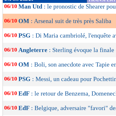
de
06/10
Man Utd
: le pronostic de Shearer po
lecture
06/10
OM
: Arsenal suit de très près Saliba
OK
06/10
PSG
: Di Maria cambriolé, l'enquête 
06/10
Angleterre
: Sterling évoque la finale
06/10
OM
: Boli, son anecdote avec Tapie e
06/10
PSG
: Messi, un cadeau pour Pochetti
06/10
EdF
: le retour de Benzema, Domenec
06/10
EdF
: Belgique, adversaire "favori" d