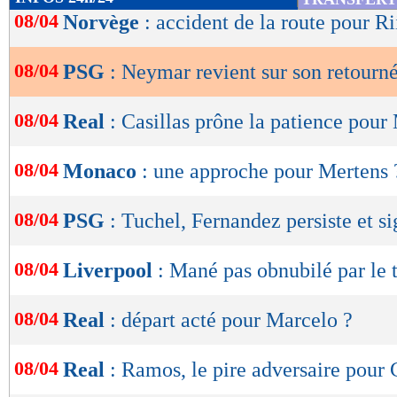
de
08/04
Norvège
: accident de la route pour Ri
lecture
08/04
PSG
: Neymar revient sur son retourn
OK
08/04
Real
: Casillas prône la patience pou
08/04
Monaco
: une approche pour Mertens 
08/04
PSG
: Tuchel, Fernandez persiste et s
08/04
Liverpool
: Mané pas obnubilé par le t
08/04
Real
: départ acté pour Marcelo ?
08/04
Real
: Ramos, le pire adversaire pour 