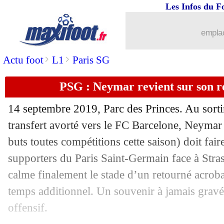
Les Infos du F
08/04
L1
: Mediapro prêt à diffuser la fin de 
emplac
08/04
Coronavirus
: la Serie A comme la PL
>
>
Actu foot
L1
Paris SG
08/04
FFF
: l'élection reportée en 2021 (offi
PSG : Neymar revient sur son r
08/04
Barça
: retour de la rumeur Onana, mai
14 septembre 2019, Parc des Princes. Au sorti
08/04
Leicester
: Slimani, c'est 10 M€
transfert avorté vers le FC Barcelone,
Neymar
buts toutes compétitions cette saison) doit faire
08/04
Dortmund
: Reus conseille à Sancho d
supporters du Paris Saint-Germain face à Stra
calme finalement le stade d’un retourné acrob
08/04
Barça
: Dembele a la cote en Italie
temps additionnel. Un souvenir à jamais grav
offensif.
08/04
Lazio
: la Juve pousse pour Milinkovi