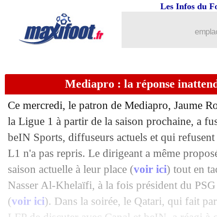
Les Infos du F
emplac
Mediapro : la réponse inatten
Ce mercredi, le patron de Mediapro, Jaume Rou
la Ligue 1 à partir de la saison prochaine, a fus
beIN Sports, diffuseurs actuels et qui refusent
L1 n'a pas repris. Le dirigeant a même proposé 
saison actuelle à leur place (
voir ici
) tout en t
Nasser Al-Khelaïfi, à la fois président du P
(
voir ici
). Dans la soirée, le Qatari, qui fait p