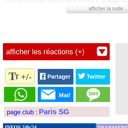
LFP de discuter avec Canal et beIN, a réagi à
le moins inattendue.
afficher la suite ..
"La confirmation par Mediapro du respect de 
saison prochaine est une très bonne nouvelle. 
que les meilleures conditions soient réunies po
afficher les réactions (+)
saison un accord gagnant-gagnant pour tout l
de diffuser les deux derniers mois de champio
meilleure nouvelle et nous devrions l'étudier", 
T
+/-
T
Partager
Twitter
dans des propos rapportés par L'Equipe.
Règlez la
Une manière de calmer le jeu, non sans une bo
taille du
Mail
texte
Lu 39.129 fois
- Romain Lantheaume
pour
Paris SG
page club :
l'adapter
à vos
préférences
INFOS 24h/24
TRANSFERT