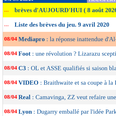
de
...
brèves d'AUJOURD'HUI ( 8 août 202
lecture
OK
...
Liste des brèves du jeu. 9 avril 2020
08/04
Mediapro
: la réponse inattendue d'Al
08/04
Foot
: une révolution ? Lizarazu scept
08/04
C3
: OL et ASSE qualifiés si saison bl
08/04
VIDEO
: Braithwaite et sa coupe à la
08/04
Real
: Camavinga, ZZ veut refaire un
08/04
Lyon
: Dugarry emballé par l'idée Par