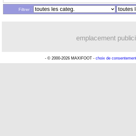
Filtrer :
08/04
Ang.
: le nouveau plan de la Premier 
08/04
PHOTOS
: le nouveau look improbab
emplacement publici
08/04
PSG
: T. Kehrer - "aller au bout en L
- © 2000-2026 MAXIFOOT -
choix de consentemen
08/04
L1
: Mediapro épingle Canal, beIN et 
08/04
Barça
: le message de Suarez pour N
08/04
Real
: accord trouvé pour les salaires !
08/04
L1
: Mediapro prêt à diffuser la fin de 
08/04
Coronavirus
: la Serie A comme la PL