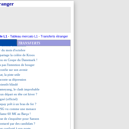
n pense aussi à Saliba
tranger
nce, Santos prépare une finale
nfiance en Zidane
sté positif au Covid-19
neurs de renom ciblés
e départ de Dia fixé ?
rait un échange pour Thauvin
tur possible à Madrid ?
de L1
-
Tableau mercato L1
-
Transferts étranger
szlai surveillé par le Real
TRANSFERTS
r défend Griezmann
r du mois d'octobre
partage la colère de Kroos
fou en Coupe du Danemark !
a pas l'intention de bouger
 confie sur son avenir
t, la piste utile
aconte sa dépression
bientôt blindé
ameyang, le clash improbable
 un départ en tête cet hiver ?
igné (officiel)
Depay prêt à un bras de fer ?
 PSG vu comme une menace
clame 60 M€ au Barça !
use de s'inquiéter pour Sanson
ntacté par des candidats ?
aer conforté à son poste