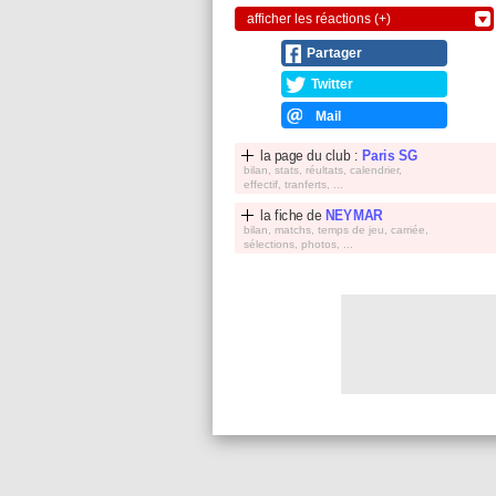
afficher les réactions (+)
Partager
Twitter
Mail
la page du club :
Paris SG
bilan, stats, réultats, calendrier,
effectif, tranferts, ...
la fiche de
NEYMAR
bilan, matchs, temps de jeu, carriée,
sélections, photos, ...