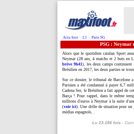
Actu foot
L1
Paris SG
>
>
PSG : Neymar 
Alors que le quotidien catalan Sport ass
Neymar
(28 ans, 4 matchs et 2 buts en L
brève 9h41
), les deux camps continuent 
Brésilien en 2017, les deux parties se tro
Sur ce dossier, le tribunal de Barcelone a
Parisien a été condamné à payer 6,7 milli
Cadena Ser, le Brésilien a fait appel de c
Barça ! Pour rappel, dans le même temp
millions d'euros à Neymar à la suite d'une
(
voir ici
). Une drôle de situation pour un 
médias espagnols...
Lu 23.186 fois
- Dami