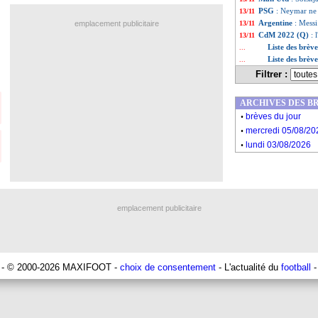
PSG
: Neymar ne 
13/11
Argentine
: Mess
emplacement publicitaire
13/11
CdM 2022 (Q)
: 
13/11
Liste des brèv
...
Liste des brèv
...
Filtrer :
ARCHIVES DES B
.
brèves du jour
.
mercredi 05/08/20
.
lundi 03/08/2026
emplacement publicitaire
- © 2000-2026 MAXIFOOT -
choix de consentement
- L'actualité du
football
-