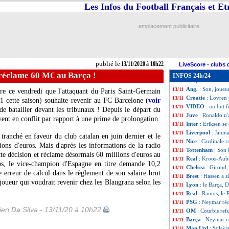
Arsenal
: le Mila
13/11
Les Infos du Football Français et E
Portugal
: la Fra
13/11
Real
: Kroos a co
13/11
emplacement publicitaire
Egypte
: Salah te
13/11
Bilbao
: 3 entraî
13/11
Reims
: le prix d
13/11
OM
: Milan aime
13/11
publié le
13/11/2020 à 10h22
Real
: Bale, un fu
13/11
LiveScore
-
clubs 
Salzbourg
: Szobo
13/11
réclame 60 M€ au Barça !
INFOS 24h/24
Barça
: Montanie
13/11
Ang.
: Son, joueu
13/11
ure ce vendredi que l'attaquant du Paris Saint-Germain
Croatie
: Lovren 
13/11
1 cette saison) souhaite revenir au FC Barcelone (
voir
VIDEO
: un but 
13/11
de batailler devant les tribunaux ! Depuis le départ du
Juve
: Ronaldo n'
13/11
uvent en conflit par rapport à une prime de prolongation.
Inter
: Eriksen se
13/11
Liverpool
: Janmaa
13/11
 tranché en faveur du club catalan en juin dernier et le
Nice
: Cardinale r
13/11
ons d'euros. Mais d'après les informations de la radio
Tottenham
: Son 
13/11
ette décision et réclame désormais 60 millions d'euros au
Real
: Kroos-Aub
13/11
s, le vice-champion d'Espagne en titre demande 10,2
Chelsea
: Giroud,
13/11
 erreur de calcul dans le règlement de son salaire brut
Brest
: Hassen a s
13/11
joueur qui voudrait revenir chez les Blaugrana selon les
Lyon
: le Barça, 
13/11
Real
: Ramos, le
13/11
PSG
: Neymar ré
13/11
en Da Silva - 13/11/20 à 10h22
OM
: Courbis ref
13/11
Barça
: Neymar co
13/11
Man Utd
: Solskj
13/11