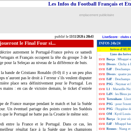
Les Infos du Football Français et E
emplacement publicitaire
publié le
13/11/2020 à 20h43
LiveScore
-
clubs 
joueront le Final Four si...
INFOS 24h/24
brèves d'AUJ
...
 décrire autrement le Portugal-France prévu ce samedi
Liste des brè
...
ortugais et Français occupent la tête du groupe 3 de la
Barça
: Mbappé o
13/11
ge pour la Seleçao au niveau de la différence de buts.
Divers
: Clichy à 
13/11
EdF
: Deschamps 
13/11
la bande de Cristiano Ronaldo (0-0) il y a un peu plus
Divers
: quatre j
13/11
n’auront pas le droit à l’erreur s’ils veulent disputer
EdF
: Deschamps 
13/11
emière place sera définitivement pour le Portugal. Les
PSG
: Neymar et 
13/11
es mains : en cas de victoire demain, le ticket d’entrée
L1
: Marseille-Ni
13/11
LdN
: les Bleus jo
13/11
Tottenham
: Llor
13/11
ipe de France marque pendant le match et bat la Suède
PSG
: pour l'exe
13/11
our. Un éventuel partage des points contre les Suédois
PSG
: l'hygiène 
13/11
n que le Portugal ne batte pas la Croatie le même soir.
OM
: Kyril Loui
13/11
Barça
: le jour o
13/11
di entre la France et le Portugal. Dans ce cas, les
EdF
: Mbappé ha
13/11
Rennes
: Niang e
eilleur résultat face à la Suède que les champions
13/11