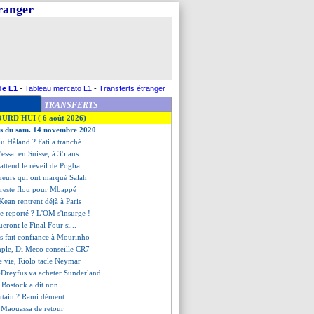
tranger
de L1
-
Tableau mercato L1
-
Transferts étranger
TRANSFERTS
OURD'HUI ( 6 août 2026)
ves du sam. 14 novembre 2020
u Håland ? Fati a tranché
l'essai en Suisse, à 35 ans
attend le réveil de Pogba
oueurs qui ont marqué Salah
reste flou pour Mbappé
Kean rentrent déjà à Paris
ce reporté ? L'OM s'insurge !
ueront le Final Four si...
is fait confiance à Mourinho
mple, Di Meco conseille CR7
de vie, Riolo tacle Neymar
s-Dreyfus va acheter Sunderland
ù Bostock a dit non
utain ? Rami dément
t Maouassa de retour