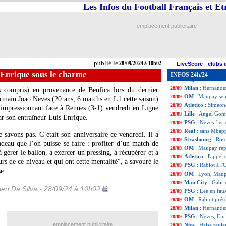
Ang.
: Chelsea ba
28/09
Les Infos du Football Français et E
Ang.
: Arsenal ar
28/09
Nice
: Haise appl
28/09
emplacement publicitaire
All.
: Fribourg pr
28/09
Ita.
: l'Inter résis
28/09
Olympiakos
: l'e
28/09
Argentine
: Dibu
28/09
publié le
28/09/2024 à 10h02
L1
: Lens-Nice, l
28/09
LiveScore
-
clubs 
L2
: le Paris FC
28/09
 Enrique sous le charme
INFOS 24h/24
Ang.
: Man City 
28/09
Milan
: Hernande
28/09
s compris) en provenance de Benfica lors du dernier
OM
: Maupay se r
28/09
Germain Joao
Neves
(20 ans, 6 matchs en L1 cette saison)
Atletico
: Simeon
28/09
 impressionnant face à Rennes (3-1) vendredi en Ligue
Lille
: Angel Gome
28/09
par son entraîneur Luis Enrique.
PSG
: Neves fier 
28/09
Real
: sans Mbapp
28/09
 savons pas. C’était son anniversaire ce vendredi. Il a
Strasbourg
: Ros
28/09
adeau que l’on puisse se faire : profiter d’un match de
OM
: Maupay rép
28/09
à gérer le ballon, à exercer un pressing, à récupérer et à
Atletico
: l'appel
28/09
urs de ce niveau et qui ont cette mentalité", a savouré le
PSG
: Rabiot à l
28/09
e.
OM
: Lyon, Mau
28/09
Man City
: Gabr
28/09
en Da Silva - 28/09/24 à 10h02
PSG
: Lee en fau
28/09
OM
: Rabiot pré
28/09
Milan
: Hernande
28/09
PSG
: Neves, Enr
28/09
emplacement publicitaire
Nice
: Haise revi
28/09