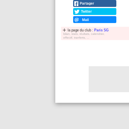
Partager
Twitter
Mail
la page du club :
Paris SG
bilan, stats, réultats, calendrier,
effectif, tranferts, ...