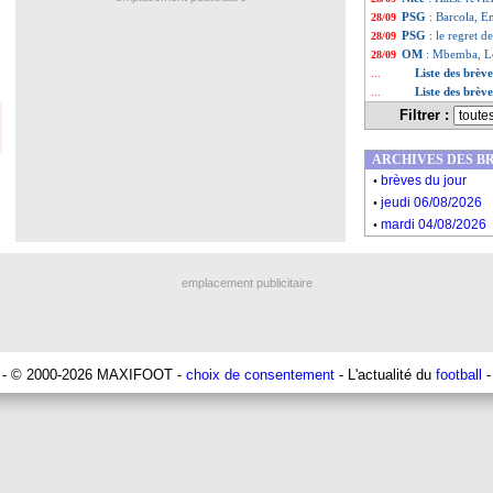
PSG
: Barcola, E
28/09
PSG
: le regret
28/09
OM
: Mbemba, Le
28/09
Liste des brèv
...
Liste des brèv
...
Filtrer :
ARCHIVES DES B
.
brèves du jour
.
jeudi 06/08/2026
.
mardi 04/08/2026
emplacement publicitaire
- © 2000-2026 MAXIFOOT -
choix de consentement
- L'actualité du
football
-