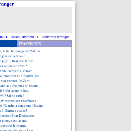
t Brighton, quadruplé de Palmer
tranger
rache la victoire avant le PSG
audi pour son retour à Lens
end une gifle, Leipzig déroule
te au retour de l'Udinese
x-Lillois Yazici va signer
 Martinez suspendu 2 matchs
es compos
de L1
-
Tableau mercato L1
-
Transferts étranger
 prend les commandes
TRANSFERTS
accroché par Newcastle
z, le bel hommage de Maldini
égale de la ferveur
e juge le Real sans Kroos
s vendu cet hiver ?
d'être comparé à Verratti
é, Ancelotti ne s'inquiète pas
enior encense De Zerbi
ond aux critiques de Bosetti
 de Koke avant le Real
'OM ? Sakho cash !
pay raconte son chambrage
iel, Guardiola comprend Haaland
x 9, Enrique a adoré
sélectionné par Deschamps
z évoque son avenir
ique sous le charme
ent sur son départ de Lens