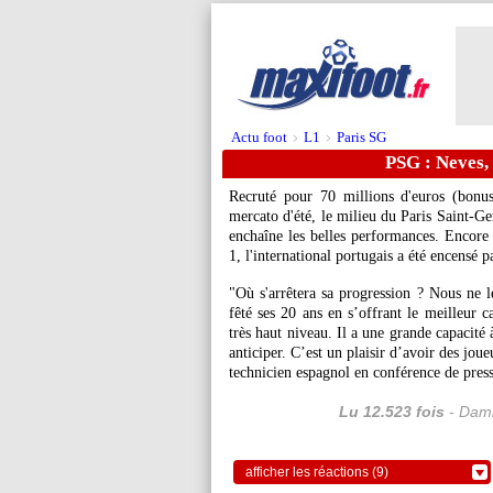
Actu foot
L1
Paris SG
>
>
PSG : Neves,
Recruté pour 70 millions d'euros (bonu
mercato d'été, le milieu du Paris Saint-
enchaîne les belles performances. Encore
1, l'international portugais a été encensé 
"Où s'arrêtera sa progression ? Nous ne le
fêté ses 20 ans en s’offrant le meilleur c
très haut niveau. Il a une grande capacité 
anticiper. C’est un plaisir d’avoir des joue
technicien espagnol en conférence de press
Lu 12.523 fois
- Dami
afficher les réactions (9)