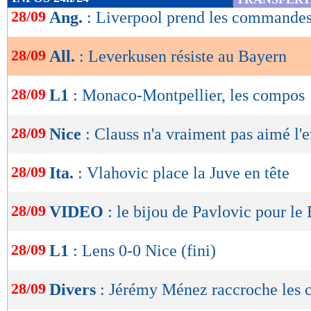
de
28/09
Ang.
: Liverpool prend les commandes
lecture
28/09
All.
: Leverkusen résiste au Bayern
OK
28/09
L1
: Monaco-Montpellier, les compos
28/09
Nice
: Clauss n'a vraiment pas aimé l'
28/09
Ita.
: Vlahovic place la Juve en tête
28/09
VIDEO
: le bijou de Pavlovic pour le
28/09
L1
: Lens 0-0 Nice (fini)
28/09
Divers
: Jérémy Ménez raccroche les