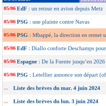
de
05/06
EdF
: un retour en avion depuis Metz
lecture
OK
05/06
PSG
: une plainte contre Navas
05/06
PSG
: Mbappé, la direction en remet 
05/06
EdF
: Diallo conforte Deschamps pou
05/06
Espagne
: De la Fuente jusqu’en 2026 
05/06
PSG
: Letellier annonce son départ (of
...
Liste des brèves du mar. 4 juin 2024
...
Liste des brèves du lun. 3 juin 2024