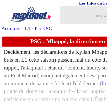
Les Infos du F
05/06
Bayern
: le Real patient pour Davies
emplac
05/06
Pays-Bas
: Gullit pas tendre avec De 
>
>
Actu foot
L1
Paris SG
05/06
Naples
: Conte justifie son choix
PSG : Mbappé, la direction en
05/06
Man City
: Haaland peu bavard sur so
Décidément, les déclarations de Kylian
Mbapp
buts en L1 cette saison) passent mal du côté 
05/06
OM
: un jeune défenseur arrive d'Aux
rappel, l'attaquant s'était dit "content, libéré, s
05/06
au Real Madrid, évoquant également des "parol
EdF
: Kanté, les doutes de Lizarazu
au moment de sa mise à l'écart l'été dernier (
li
05/06
Real
: Mbappé, l'avis de Falcao
pointé du doigt un "manque de classe" auprès 
parisienne en a remis une couche dans L'Équip
05/06
Chelsea
: Milan s'intéresse aussi à Lu