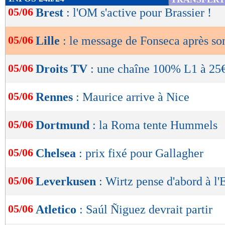
de
05/06
Brest
: l'OM s'active pour Brassier !
lecture
05/06
Lille
: le message de Fonseca après so
OK
05/06
Droits TV
: une chaîne 100% L1 à 25
05/06
Rennes
: Maurice arrive à Nice
05/06
Dortmund
: la Roma tente Hummels
05/06
Chelsea
: prix fixé pour Gallagher
05/06
Leverkusen
: Wirtz pense d'abord à l'
05/06
Atletico
: Saúl Ñiguez devrait partir