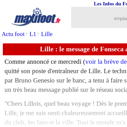
Les Infos du F
05/06
OM
: Clauss ouvre la porte à un dépar
emplac
05/06
Lazio
: Tudor a bien démissionné (offi
>
>
Actu foot
L1
Lille
05/06
EdF
: Kolo Muani salue l'impact de 
Lille : le message de Fonseca 
05/06
EdF
: Giroud, le plus vieux en sélecti
Comme annoncé ce mercredi (
voir la brève d
05/06
EdF
: Deschamps encense le formida
quitté son poste d'entraîneur de Lille. Le tech
par Bruno Genesio sur le banc, a tenu à faire 
05/06
EdF
: D. Deschamps - "une bonne répé
un très beau message publié sur le réseau soci
05/06
PHOTO
: Kanté en EdF, deux ans apr
"Chers Lillois, quel beau voyage ! Dès le premi
Lille, je me suis senti chaleureusement accueill
05/06
EdF
: la fierté de Barcola
du club, les fans et la ville. Tout le monde m'a 