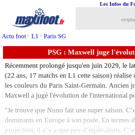
Les Infos du F
10/03
Lyon
: Almada, la mise au point de Ca
emplac
10/03
Barça
: Flick sent son équipe prête
>
>
Actu foot
L1
Paris SG
10/03
Liverpool
: le PSG ne pense plus à Sa
PSG : Maxwell juge l'évolu
10/03
Atletico
: Correa risque gros !
Récemment prolongé jusqu'en juin 2029, le l
(22 ans, 17 matchs en L1 cette saison) réalise 
10/03
Lyon
: la pelouse encore remplacée...
les couleurs du Paris Saint-Germain. Ancien j
10/03
Maxwell a jugé l'évolution de l'international p
Liverpool
: Adidas va remplacer Nike
"Je trouve que Nuno fait une super saison. C’e
10/03
PSG
: le groupe pour Liverpool
dominants en Europe à son poste. En termes de
10/03
Leverkusen
: Wirtz, coup dur confirm
projection, il n’y a que peu d’équivalents. C’e