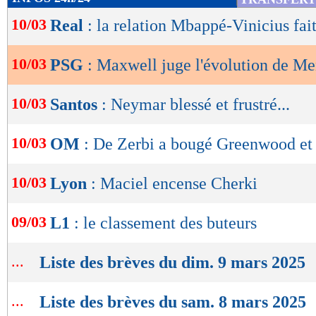
de
10/03
Real
: la relation Mbappé-Vinicius fait
lecture
OK
10/03
PSG
: Maxwell juge l'évolution de M
10/03
Santos
: Neymar blessé et frustré...
10/03
OM
: De Zerbi a bougé Greenwood et
10/03
Lyon
: Maciel encense Cherki
09/03
L1
: le classement des buteurs
...
Liste des brèves du dim. 9 mars 2025
...
Liste des brèves du sam. 8 mars 2025