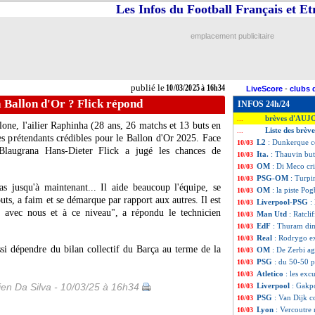
Les Infos du Football Français et E
emplacement publicitaire
publié le
10/03/2025 à 16h34
LiveScore
-
clubs 
 Ballon d'Or ? Flick répond
INFOS 24h/24
brèves d'AUJ
...
one, l'ailier
Raphinha
(28 ans, 26 matchs et 13 buts en
Liste des brèv
...
s prétendants crédibles pour le Ballon d'Or 2025. Face
L2
: Dunkerque c
10/03
 Blaugrana Hans-Dieter Flick a jugé les chances de
Ita.
: Thauvin but
10/03
OM
: Di Meco cri
10/03
PSG-OM
: Turpi
10/03
as jusqu'à maintenant... Il aide beaucoup l'équipe, se
OM
: la piste Pog
10/03
, a faim et se démarque par rapport aux autres. Il est
Liverpool-PSG
:
10/03
it avec nous et à ce niveau", a répondu le technicien
Man Utd
: Ratcl
10/03
EdF
: Thuram dim
10/03
Real
: Rodrygo ex
10/03
si dépendre du bilan collectif du Barça au terme de la
OM
: De Zerbi a
10/03
PSG
: du 50-50 p
10/03
Atletico
: les exc
10/03
en Da Silva - 10/03/25 à 16h34
Liverpool
: Gakp
10/03
PSG
: Van Dijk 
10/03
Lyon
: Vercoutre 
10/03