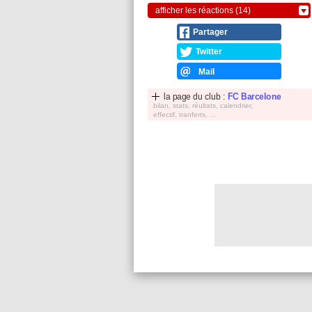
afficher les réactions (14)
Partager
Twitter
Mail
la page du club :
FC Barcelone
bilan, stats, réultats, calendrier,
effectif, tranferts, ...