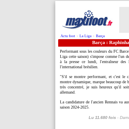
Actu foot
La Liga
Barça
>
>
Barça : Raphinha
Performant sous les couleurs du FC Barcel
Liga cette saison) s'impose comme l'un de
à la presse ce lundi, l'entraîneur des
l'international brésilien.
"S'il se montre performant, et c'est le c
montre dynamique, marque beaucoup de buts
très concentré, je suis heureux qu'il so
allemand.
La candidature de l'ancien Rennais va aus
saison 2024-2025.
Lu 11.680 fois
- Dami