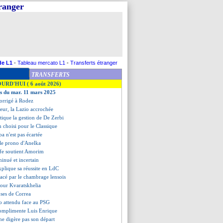
tranger
de L1
-
Tableau mercato L1
-
Transferts étranger
TRANSFERTS
OURD'HUI ( 6 août 2026)
es du mar. 11 mars 2025
orrigé à Rodez
eur, la Lazio accrochée
tique la gestion de De Zerbi
n choisi pour le Classique
ba n'est pas écartée
 le prono d'Anelka
iffe soutient Amorim
inué et incertain
plique sa réussite en LdC
gacé par le chambrage lensois
our Kvaratskhelia
uses de Correa
o attendu face au PSG
complimente Luis Enrique
ne digère pas son départ