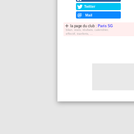
Twitter
Mail
la page du club :
Paris SG
bilan, stats, réultats, calendrier,
effectif, tranferts, ...