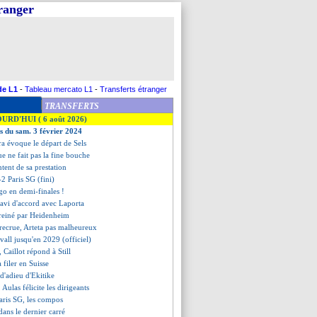
tranger
de L1
-
Tableau mercato L1
-
Transferts étranger
TRANSFERTS
OURD'HUI ( 6 août 2026)
es du sam. 3 février 2024
ira évoque le départ de Sels
ue ne fait pas la fine bouche
ntent de sa prestation
-2 Paris SG (fini)
go en demi-finales !
Xavi d'accord avec Laporta
reiné par Heidenheim
recrue, Arteta pas malheureux
vall jusqu'en 2029 (officiel)
 Caillot répond à Still
 filer en Suisse
 d'adieu d'Ekitike
 Aulas félicite les dirigeants
aris SG, les compos
 dans le dernier carré