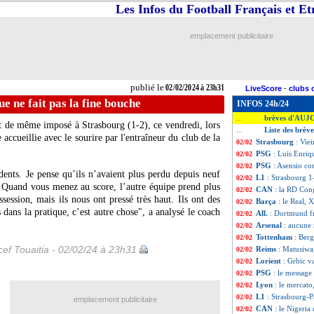
Les Infos du Football Français et E
emplacement publicitaire
publié le
02/02/2024 à 23h31
LiveScore
-
clubs 
e ne fait pas la fine bouche
INFOS 24h/24
brèves d'AUJ
...
ut de même imposé à Strasbourg (1-2), ce vendredi, lors
Liste des brèv
...
accueillie avec le sourire par l'entraîneur du club de la
Strasbourg
: Vie
02/02
PSG
: Luis Enriq
02/02
PSG
: Asensio co
02/02
dents. Je pense qu’ils n’avaient plus perdu depuis neuf
L1
: Strasbourg 1
02/02
 Quand vous menez au score, l’autre équipe prend plus
CAN
: la RD Con
02/02
ssession, mais ils nous ont pressé très haut. Ils ont des
Barça
: le Real, 
02/02
 dans la pratique, c’est autre chose", a analysé le coach
All.
: Dortmund f
02/02
Arsenal
: aucune 
02/02
Tottenham
: Berg
02/02
ef Touaitia - 02/02/24 à 23h31
Reims
: Matusiwa,
02/02
Lorient
: Grbic va
02/02
PSG
: le message
02/02
Lyon
: le mercato,
02/02
L1
: Strasbourg-P
02/02
emplacement publicitaire
CAN
: le Nigeria
02/02