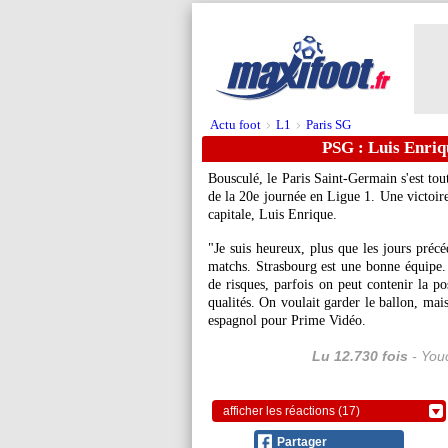
Actu foot
L1
Paris SG
>
>
PSG : Luis Enriqu
Bousculé, le Paris Saint-Germain s'est to
de la 20e journée en Ligue 1. Une victoire 
capitale, Luis Enrique.
"Je suis heureux, plus que les jours précé
matchs. Strasbourg est une bonne équipe.
de risques, parfois on peut contenir la po
qualités. On voulait garder le ballon, mais
espagnol pour Prime Vidéo.
Lu 12.730 fois
- Youc
afficher les réactions (17)
Partager