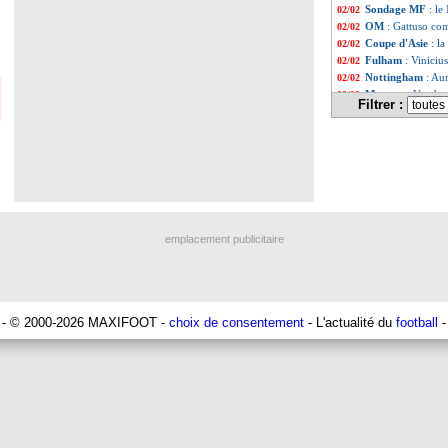
Sondage MF
: le
02/02
OM
: Gattuso co
02/02
Coupe d'Asie
: l
02/02
Fulham
: Vinicius
02/02
Nottingham
: Aur
02/02
Monaco
: Vander
02/02
Filtrer :
West Ham
: Benr
02/02
West Ham
: Forn
02/02
Lyon
: Friio sati
02/02
Nice
: Farioli adm
02/02
Le Havre
: Aliou
02/02
Barça
: Xavi cons
02/02
Rennes
: premier
02/02
Coupe d'Asie
: la
02/02
emplacement publicitaire
OM
: Rongier va 
02/02
OM
: Gattuso fait
02/02
Lyon
: Benzema, 
02/02
Man Utd
: Maino
02/02
Lyon
: Benrahma, 
02/02
- © 2000-2026 MAXIFOOT -
choix de consentement
- L'actualité du
football
-
Lyon
: Lacazette 
02/02
Super Ligue
: l'
02/02
Colo-Colo
: quan
02/02
Lyon
: Benrahma,
02/02
Salernitana
: Boa
02/02
Lyon
: un dernie
02/02
Séoul
: Lingard v
02/02