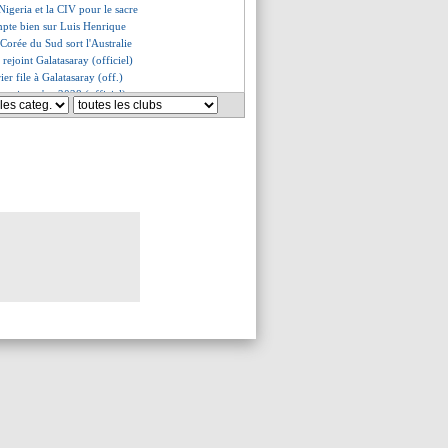
 Nigeria et la CIV pour le sacre
mpte bien sur Luis Henrique
a Corée du Sud sort l'Australie
 rejoint Galatasaray (officiel)
ier file à Galatasaray (off.)
son jusqu'en 2028 (officiel)
ahma signe à l'OL (officiel)
als signe bien au Betis (off.)
sfait du recrutement
iratif de la saison de Brest
i rejoint la Turquie (officiel)
ervé grâce à son statut
 contrat pro pour Djaoui Cissé
 Jordanie sort le Tadjikistan
devoir patienter
 le point sur le cas Clauss
Textor confirme une tentative
o, les éloges de Ten Hag
la FIFA aurait accepté l'appel
et le "bizarre" cas Orban
OM favorable ? Le club dément
d Vidal débarque en hélicoptère
 l'étonnement de Lacazette
teng a signé ! (officiel)
r espoir pour Benrahma
a signer en Corée du Sud !