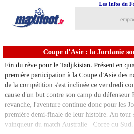
02/02
PSG
: le message d'adieu d'Ekitike
Les Infos du F
02/02
Lyon
: le mercato, Aulas félicite les d
emplac
02/02
L1
: Strasbourg-Paris SG, les compos
Coupe d'Asie : la Jordanie sor
02/02
CAN
: le Nigeria dans le dernier carré
Fin du rêve pour le Tadjikistan. Présent en qua
02/02
Sondage MF
: le Nigeria et la CIV pou
première participation à la Coupe d'Asie des na
de la compétition s'est inclinée ce vendredi con
02/02
OM
: Gattuso compte bien sur Luis H
cause d'un but contre son camp du défenseur
02/02
Coupe d'Asie
: la Corée du Sud sort l'
revanche, l'aventure continue donc pour les Jo
première demi-finale de leur histoire. Au tour s
02/02
Fulham
: Vinicius rejoint Galatasaray 
vainqueur du match Australie - Corée du Sud.