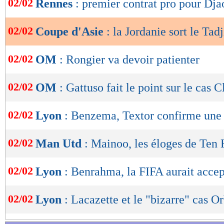
02/02
Rennes
: premier contrat pro pour Dja
de
lecture
02/02
Coupe d'Asie
: la Jordanie sort le Tad
OK
02/02
OM
: Rongier va devoir patienter
02/02
OM
: Gattuso fait le point sur le cas C
02/02
Lyon
: Benzema, Textor confirme une 
02/02
Man Utd
: Mainoo, les éloges de Ten
02/02
Lyon
: Benrahma, la FIFA aurait accep
02/02
Lyon
: Lacazette et le "bizarre" cas O