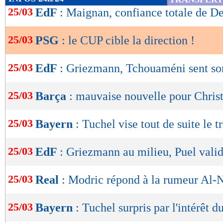
de
25/03
EdF
: Maignan, confiance totale de 
notre président. Nous demandons pour la éniè
lecture
rapidement le président Nasser Al-Khelaïfi afi
25/03
PSG
: le CUP cible la direction !
OK
voix les nombreux problèmes que nous avons i
club, sportifs et extra-sportifs, depuis de long
25/03
EdF
: Griezmann, Tchouaméni sent so
amour du club est sans limite, pas notre patien
25/03
Barça
: mauvaise nouvelle pour Chris
communiqué officiel.
Lu 17.959 fois
- Damien Da Silva 
25/03
Bayern
: Tuchel vise tout de suite le t
25/03
EdF
: Griezmann au milieu, Puel vali
25/03
Real
: Modric répond à la rumeur Al-
25/03
Bayern
: Tuchel surpris par l'intérêt d