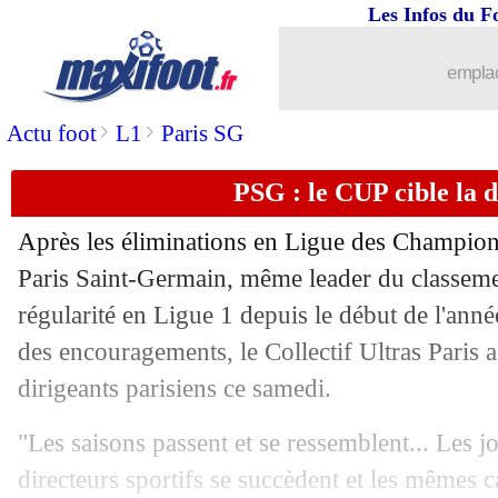
Les Infos du F
25/03
Man Utd
: Elanga met la pression
emplac
25/03
EdF
: Konaté-Upamecano, Deschamps
>
>
Actu foot
L1
Paris SG
25/03
Inter
: des contacts avec Retegui
PSG : le CUP cible la d
25/03
OM
: Veretout admire le public marsei
Après les éliminations en Ligue des Champion
25/03
EdF
: Van Dijk impressionné
Paris Saint-Germain, même leader du classemen
régularité en Ligue 1 depuis le début de l'ann
25/03
Euro 2024
: la Suisse s'amuse 5-0 !
des encouragements, le Collectif Ultras Paris
dirigeants parisiens ce samedi.
25/03
Amical
: les Bleuets craquent en Angle
"Les saisons passent et se ressemblent... Les jo
25/03
Arsenal
: Balogun ouvert à s'installer
directeurs sportifs se succèdent et les mêmes