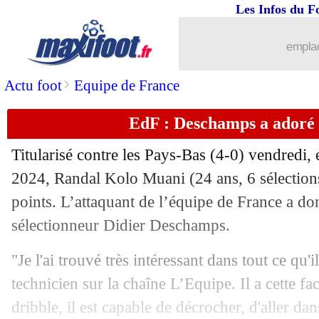
Les Infos du F
25/03
Bayern
: Tuchel vise tout de suite le t
emplac
25/03
EdF
: Griezmann au milieu, Puel vali
>
Actu foot
Equipe de France
25/03
Real
: Modric répond à la rumeur Al-
EdF : Deschamps a adoré
25/03
Bayern
: Tuchel surpris par l'intérêt d
Titularisé contre les Pays-Bas (4-0) vendredi, 
25/03
Barça
: le Milan ne veut pas garder De
2024, Randal Kolo Muani (24 ans, 6 sélections
points. L’attaquant de l’équipe de France a don
25/03
EdF
: Maguire revient sur l'éliminatio
sélectionneur Didier Deschamps.
25/03
Arsenal
: 7 joueurs dont le club ne veu
"Je l'ai trouvé très intéressant dans tout ce qu'i
technicien sur la chaîne L’Equipe. Il a cette fac
25/03
EdF
: K. Thuram raconte sa première
dribble, il est capable de décrocher, d'aller da