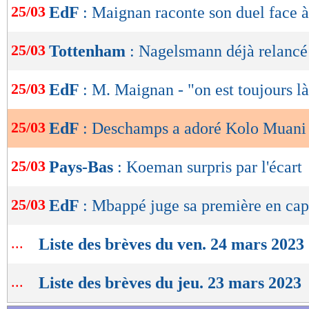
25/03
EdF
: Maignan raconte son duel face 
de
lecture
25/03
Tottenham
: Nagelsmann déjà relancé
OK
25/03
EdF
: M. Maignan - "on est toujours l
25/03
EdF
: Deschamps a adoré Kolo Muani
25/03
Pays-Bas
: Koeman surpris par l'écart
25/03
EdF
: Mbappé juge sa première en cap
...
Liste des brèves du ven. 24 mars 2023
...
Liste des brèves du jeu. 23 mars 2023