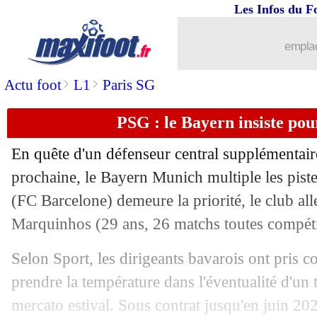
Les Infos du F
21/02
EdF
: Mbappé en position de force pou
emplac
21/02
Corée du Sud
: Son s'excuse et défen
>
>
Actu foot
L1
Paris SG
21/02
Atletico
: "entorse modérée" pour Gr
PSG : le Bayern insiste po
21/02
Man City
: Guardiola salue Haaland
En quête d'un défenseur central supplémentair
21/02
Lyon
: une L1 sous cotée pour Mangal
prochaine, le Bayern Munich multiple les pist
(FC Barcelone) demeure la priorité, le club al
21/02
Liverpool
: Klopp n'ira pas au Bayern
Marquinhos
(29 ans, 26 matchs toutes compétit
21/02
Bayern
: renseignements pris sur Xab
Selon Sport, les dirigeants bavarois ont pris c
prendre la température dans l'éventualité d'un 
21/02
Atletico
: une simple entorse pour Gr
mercato estival. Sous contrat jusqu'en juin 202