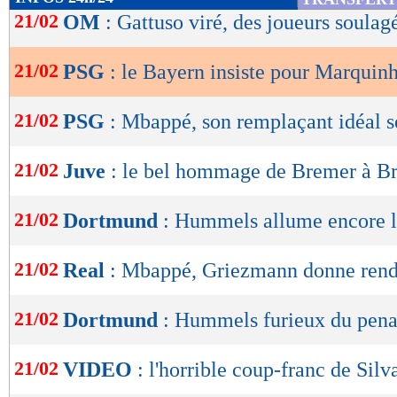
de
21/02
OM
: Gattuso viré, des joueurs soulagé
lecture
21/02
PSG
: le Bayern insiste pour Marquin
OK
21/02
PSG
: Mbappé, son remplaçant idéal 
21/02
Juve
: le bel hommage de Bremer à 
21/02
Dortmund
: Hummels allume encore l'
21/02
Real
: Mbappé, Griezmann donne ren
21/02
Dortmund
: Hummels furieux du pena
21/02
VIDEO
: l'horrible coup-franc de Silv