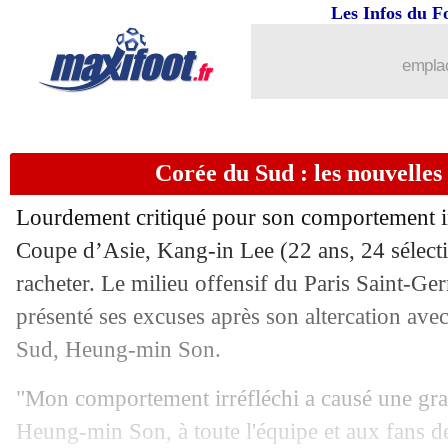
21/02
Leverkusen
: Alonso, avantage au Ba
Les Infos du F
21/02
Atletico
: la Juve en pince pour Reinil
emplac
21/02
Fulham
: Khan ouvert à la vente de P
Corée du Sud : les nouvelles
21/02
Miami
: Alba excité avant d'attaquer
Lourdement critiqué pour son comportement ir
21/02
Reims
: Still veut "rentrer à la maison
Coupe d’Asie, Kang-in Lee (22 ans, 24 sélectio
racheter. Le milieu offensif du Paris Saint-Ge
21/02
Man City
: la raison de l'absence de 
présenté ses excuses après son altercation avec
21/02
Bologne
: Zirkzee, avantage Milan ?
Sud, Heung-min Son.
"Mon comportement irréfléchi a causé une gra
21/02
OM
: Gigot déçu et touché pour Gattu
Heung-min Son, à toute l'équipe et aux fans de 