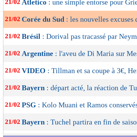
21/02
Atletico
: une simple entorse pour Gr
de
Lu 12.316 fois
- Youcef Touaitia 
lecture
21/02
Corée du Sud
: les nouvelles excuses
OK
21/02
Brésil
: Dorival pas tracassé par Neym
21/02
Argentine
: l'aveu de Di Maria sur Me
21/02
VIDEO
: Tillman et sa coupe à 3€, He
21/02
Bayern
: départ acté, la réaction de T
21/02
PSG
: Kolo Muani et Ramos conservé
21/02
Bayern
: Tuchel partira en fin de saiso