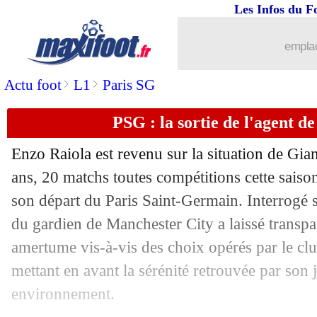
Les Infos du F
31/12
Espagne
: la CdM, les favoris de De l
emplac
31/12
Lyon
: Morton a failli signer à Leverk
>
>
Actu foot
L1
Paris SG
31/12
Atletico
: Alvarez, Cerezo ne doute pa
PSG : la sortie de l'agent
31/12
Bayern
: Goretzka se verrait bien au 
Enzo Raiola est revenu sur la situation de Gia
ans, 20 matchs toutes compétitions cette saison
31/12
Real
: coup d'arrêt pour Mbappé
son départ du Paris Saint-Germain. Interrogé s
31/12
du gardien de Manchester City a laissé transpar
Lyon
: Fonseca défavorable au départ 
amertume vis-à-vis des choix opérés par le club
31/12
Nice
: prêt cassé pour Bah ?
mettant en avant la sérénité retrouvée par son
environnement.
31/12
Breda
: c'est signé pour André Ayew (o