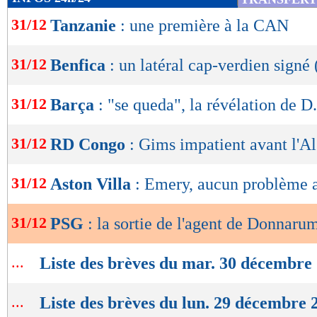
de
31/12
Tanzanie
: une première à la CAN
lecture
OK
31/12
Benfica
: un latéral cap-verdien signé 
31/12
Barça
: "se queda", la révélation de D
31/12
RD Congo
: Gims impatient avant l'Al
31/12
Aston Villa
: Emery, aucun problème 
31/12
PSG
: la sortie de l'agent de Donnar
...
Liste des brèves du mar. 30 décembre
...
Liste des brèves du lun. 29 décembre 