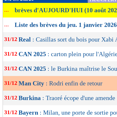
de
...
brèves d'AUJOURD'HUI (10 août 202
lecture
OK
...
Liste des brèves du jeu. 1 janvier 2026
31/12
Real
: Casillas sort du bois pour Xabi
31/12
CAN 2025
: carton plein pour l'Algéri
31/12
CAN 2025
: le Burkina maîtrise le So
31/12
Man City
: Rodri enfin de retour
31/12
Burkina
: Traoré écope d'une amende
31/12
Bayern
: Milan, une porte de sortie p