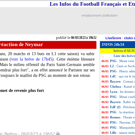
Les Infos du Football Français et E
emplacement publicitaire
publié le
06/03/2023 à 19h52
LiveScore
-
clubs 
 réaction de Neymar
INFOS 24h/24
brèves d'AUJ
...
ans, 20 matchs et 13 buts en L1 cette saison) va subir
Liste des brèv
...
aison (
voir la brève de 17h45
). Cette énième blessure
PSG
: Messi veut
06/03
 Mais le milieu offensif du Paris Saint-Germain semble
L2
: Caen et Soch
06/03
iendrai plus fort", a en effet annoncé le Parisien sur ses
PSG
: Henry ad
06/03
ra toujours le maillot du PSG au moment de son retour.
LdC
: qui est le
06/03
Bayern
: Coman a
06/03
Chelsea
: Kanté n
06/03
et de revenir plus fort
Lyon
: les doutes
06/03
PSG
: Messi conf
06/03
Bayern
: Kahn va
06/03
EdF (f)
: Prêcheu
06/03
PSG
: la réactio
06/03
Rennes
: Theate e
06/03
PSG
: Neymar, Du
06/03
PSG
: Marquinho
06/03
Lille
: saison ter
06/03
ic Bethsy - 06/03/23 à 19h52