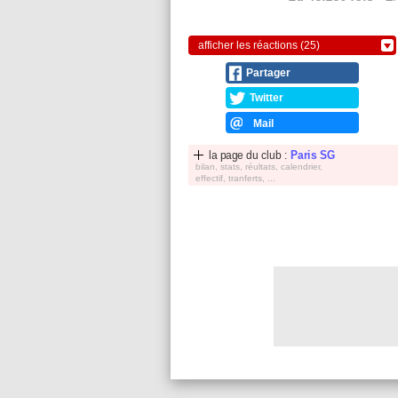
afficher les réactions (25)
Partager
Twitter
Mail
la page du club :
Paris SG
bilan, stats, réultats, calendrier,
effectif, tranferts, ...