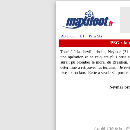
Actu foot
L1
Paris SG
>
>
PSG : la
Touché à la cheville droite, Neymar (31 
une opération et ne rejouera plus cette s
aurait pu plomber le moral du Brésilien.
déterminé à retrouver les terrains. "Je rev
réseaux sociaux. Reste à savoir s'il porte
Neymar prom
Lu 45.139 fois
- Er