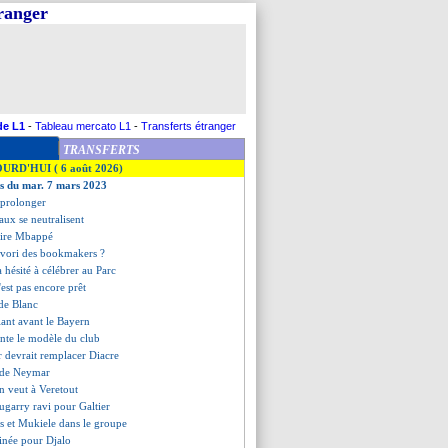
tranger
de L1
-
Tableau mercato L1
-
Transferts étranger
TRANSFERTS
OURD'HUI ( 6 août 2026)
es du mar. 7 mars 2023
 prolonger
aux se neutralisent
mire Mbappé
 favori des bookmakers ?
 hésité à célébrer au Parc
'est pas encore prêt
 de Blanc
iant avant le Bayern
nte le modèle du club
r devrait remplacer Diacre
n de Neymar
n veut à Veretout
garry ravi pour Galtier
s et Mukiele dans le groupe
minée pour Djalo