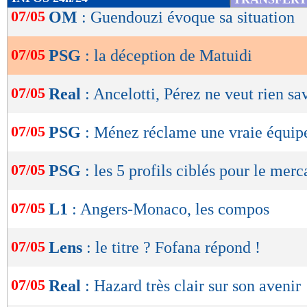
de
07/05
OM
: Guendouzi évoque sa situation
lecture
07/05
PSG
: la déception de Matuidi
OK
07/05
Real
: Ancelotti, Pérez ne veut rien sa
07/05
PSG
: Ménez réclame une vraie équip
07/05
PSG
: les 5 profils ciblés pour le merc
07/05
L1
: Angers-Monaco, les compos
07/05
Lens
: le titre ? Fofana répond !
07/05
Real
: Hazard très clair sur son avenir