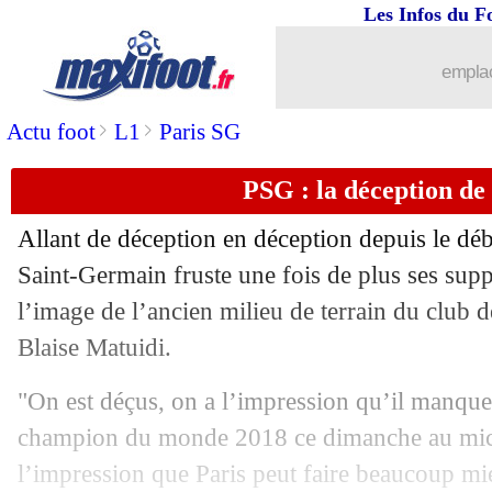
Les Infos du F
07/05
L1
: Ajaccio 0-0 Toulouse (fini)
emplac
07/05
L1
: Lorient 2-1 Brest (fini)
>
>
Actu foot
L1
Paris SG
07/05
L1
: Auxerre 1-1 Clermont (fini)
PSG : la déception de
07/05
Barça
: Tuchel veut attirer Dembélé 
Allant de déception en déception depuis le déb
07/05
Lyon
: Aouar se rapproche de la Roma
Saint-Germain fruste une fois de plus ses sup
l’image de l’ancien milieu de terrain du club d
07/05
L1
: Lyon-Montpellier, les compos
Blaise Matuidi.
07/05
Monaco
: Clement explique la punit
"On est déçus, on a l’impression qu’il manque
champion du monde 2018 ce dimanche au micr
07/05
VIDEO
: la banderole-fumigènes des 
l’impression que Paris peut faire beaucoup m