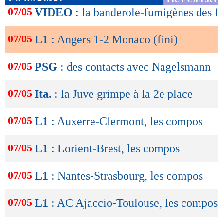
de
07/05
VIDEO
: la banderole-fumigènes des 
Au retour des vestiaires, Angers lâchait les c
lecture
Monaco. Mais sur la première occasion des M
07/05
L1
: Angers 1-2 Monaco (fini)
OK
acte, sur une contre-attaque fulgurante, Boadu 
pied gauche (0-2, 60e). Les Asémistes pensaient
07/05
PSG
: des contacts avec Nagelsmann
mais les joueurs de Philippe Clement retombaie
07/05
Ita.
: la Juve grimpe à la 2e place
encaissant un but de Sima (2-1, 64e). Une réduc
douter l'ASM, bougée par des Angevins sans c
07/05
L1
: Auxerre-Clermont, les compos
minutes du match. Monaco était sur un fil mais
sifflet final.
07/05
L1
: Lorient-Brest, les compos
Résultats, classement, buteurs et ca
07/05
L1
: Nantes-Strasbourg, les compos
07/05
L1
: AC Ajaccio-Toulouse, les compos
Angers
Mo