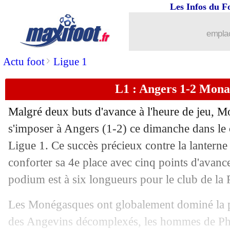
Les Infos du F
07/05
All.
: Dortmund atomise Wolfsburg !
emplac
07/05
Lyon
: Lopes rend hommage à Lacaze
>
Actu foot
Ligue 1
07/05
Montpellier
: Ferri allume les remplaç
L1 : Angers 1-2 Monac
07/05
L1
: Lyon 5-4 Montpellier (fini)
Malgré deux buts d'avance à l'heure de jeu, M
07/05
Nantes
: le message de Ganago aux su
s'imposer à Angers (1-2) ce dimanche dans le 
Ligue 1. Ce succès précieux contre la lantern
07/05
Eco.
: un 53e titre pour le Celtic !
conforter sa 4e place avec cinq points d'avance
podium est à six longueurs pour le club de la 
07/05
Burnley
: Kompany prolonge jusqu'en 
Les Monégasques ont globalement dominé la p
07/05
Sochaux
: la révélation Alvero plaît à
des Angevins décomplexés, les hommes de Phi