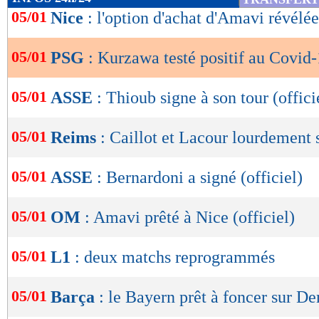
de
05/01
Nice
: l'option d'achat d'Amavi révélée
lecture
05/01
PSG
: Kurzawa testé positif au Covid
OK
05/01
ASSE
: Thioub signe à son tour (offici
05/01
Reims
: Caillot et Lacour lourdement 
05/01
ASSE
: Bernardoni a signé (officiel)
05/01
OM
: Amavi prêté à Nice (officiel)
05/01
L1
: deux matchs reprogrammés
05/01
Barça
: le Bayern prêt à foncer sur D