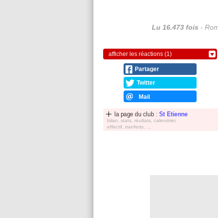
Lu 16.473 fois
- Rom
afficher les réactions (1)
Partager
Twitter
Mail
la page du club :
St Etienne
bilan, stats, réultats, calendrier,
effectif, tranferts, ...