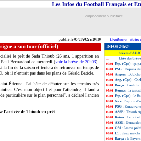
Les Infos du Football Français et E
emplacement publicitaire
publié le
05/01/2022 à 20h30
LiveScore
-
clubs 
igne à son tour (officiel)
INFOS 24h/24
brèves d'AUJ
...
ialisé le prêt de Sada Thioub (26 ans, 1 apparition en
Liste des brèv
...
e Paul Bernardoni ce mercredi (
voir la brève de 20h03
).
Esp. (Cpe)
: ça p
05/01
'à la fin de la saison et tentera de retrouver un temps de
PSG
: Paqueta da
05/01
O, où il n'entrait pas dans les plans de Gérald Baticle.
Angers
: Bobicho
05/01
Ang. (Cpe)
: Che
05/01
int-Étienne. J'ai hâte de débuter sur les terrains très
Barça
: Coutinho
05/01
intien. C'est mon objectif et pour l'atteindre, il faudra
Rennes
: la tentat
05/01
e particulière sur le plan personnel", a déclaré l'ancien
Esp. (Cpe)
: le B
05/01
Nice
: l'option d'
05/01
PSG
: Kurzawa te
05/01
se l'arrivée de Thioub en prêt
ASSE
: Thioub si
05/01
Reims
: Caillot 
05/01
ASSE
: Bernardon
05/01
OM
: Amavi prêté
05/01
L1
: deux matchs
05/01
Barça
: le Bayern
05/01