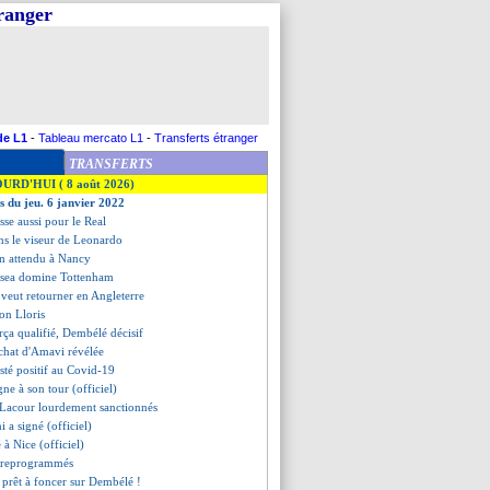
tranger
de L1
-
Tableau mercato L1
-
Transferts étranger
TRANSFERTS
OURD'HUI ( 8 août 2026)
es du jeu. 6 janvier 2022
asse aussi pour le Real
ns le viseur de Leonardo
n attendu à Nancy
lsea domine Tottenham
 veut retourner en Angleterre
ion Lloris
arça qualifié, Dembélé décisif
achat d'Amavi révélée
sté positif au Covid-19
gne à son tour (officiel)
et Lacour lourdement sanctionnés
i a signé (officiel)
 à Nice (officiel)
 reprogrammés
 prêt à foncer sur Dembélé !