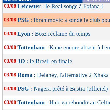
de
03/08
Leicester
: le Real songe à Fofana !
lecture
03/08
PSG
: Ibrahimovic a sondé le club pou
OK
03/08
Lyon
: Bosz réclame du temps
03/08
Tottenham
: Kane encore absent à l'e
03/08
JO
: le Brésil en finale
03/08
Roma
: Delaney, l'alternative à Xhaka
03/08
PSG
: Nagera prêté à Bastia (officiel)
03/08
Tottenham
: Hart va rebondir au Celti