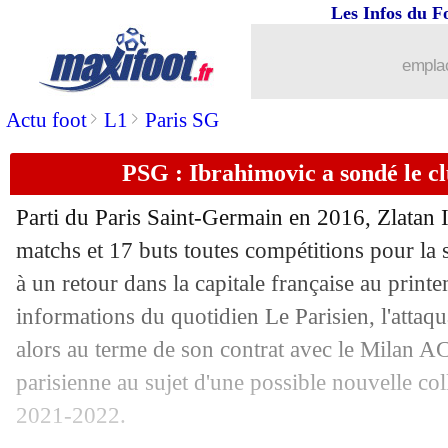
Les Infos du F
03/08
Valence
: Wass, la tension monte ?
emplac
03/08
Liverpool
: prolongation pour Fabinho
>
>
Actu foot
L1
Paris SG
03/08
LdC
: Prague-Monaco, les compos
PSG : Ibrahimovic a sondé le c
03/08
Barça
: Emerson et son idole Dani Al
Parti du Paris Saint-Germain en 2016, Zlatan 
03/08
Tottenham
: Hart signe au Celtic (offi
matchs et 17 buts toutes compétitions pour la
à un retour dans la capitale française au print
03/08
Lyon
: Aulas veut gagner la Ligue Eu
informations du quotidien Le Parisien, l'attaqu
alors au terme de son contrat avec le Milan AC
03/08
Tottenham
: accord avec l'Atalanta 
parisienne au sujet d'une possible nouvelle col
2021-2022.
03/08
Lille
: Liverpool ne lâche pas R. Sanc