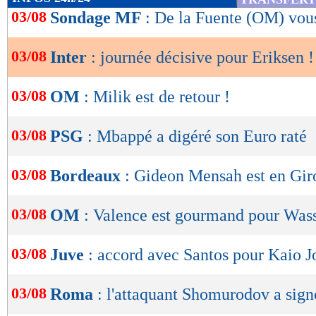
de
03/08
Sondage MF
: De la Fuente (OM) vous
lecture
03/08
Inter
: journée décisive pour Eriksen !
OK
03/08
OM
: Milik est de retour !
03/08
PSG
: Mbappé a digéré son Euro raté
03/08
Bordeaux
: Gideon Mensah est en Gi
03/08
OM
: Valence est gourmand pour Was
03/08
Juve
: accord avec Santos pour Kaio Jo
03/08
Roma
: l'attaquant Shomurodov a signé