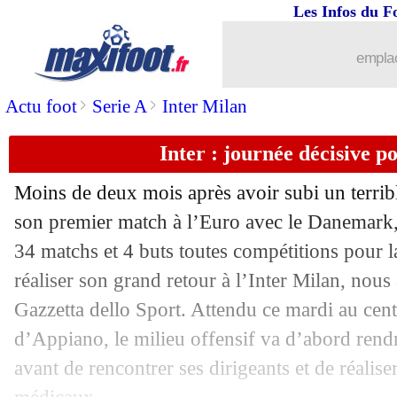
Les Infos du F
03/08
JO
: l'Espagne rejoint le Brésil en fina
emplac
03/08
Monaco
: Kovac croit en son groupe
>
>
Actu foot
Serie A
Inter Milan
03/08
Arsenal
: une offre pour Maddison
Inter : journée décisive p
03/08
Francfort
: le président s'en prend au
Moins de deux mois après avoir subi un terribl
03/08
Leeds
: Matheus Cunha dans le viseur
son premier match à l’Euro avec le Danemark,
34 matchs et 4 buts toutes compétitions pour 
03/08
Leicester
: le Real songe à Fofana !
réaliser son grand retour à l’Inter Milan, nous
Gazzetta dello Sport. Attendu ce mardi au cen
03/08
PSG
: Ibrahimovic a sondé le club pou
d’Appiano, le milieu offensif va d’abord rendre
avant de rencontrer ses dirigeants et de réalis
03/08
Lyon
: Bosz réclame du temps