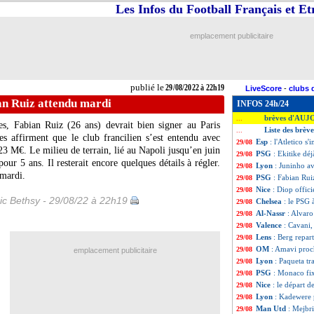
Les Infos du Football Français et E
emplacement publicitaire
publié le
29/08/2022 à 22h19
LiveScore
-
clubs 
an Ruiz attendu mardi
INFOS 24h/24
brèves d'AUJ
...
s, Fabian Ruiz (26 ans) devrait bien signer au Paris
Liste des brèv
...
es affirment que le club francilien s’est entendu avec
Esp
: l'Atletico 
29/08
23 M€. Le milieu de terrain, lié au Napoli jusqu’en juin
PSG
: Ekitike déj
29/08
our 5 ans. Il resterait encore quelques détails à régler.
Lyon
: Juninho a
29/08
 mardi.
PSG
: Fabian Rui
29/08
Nice
: Diop offic
29/08
ic Bethsy - 29/08/22 à 22h19
Chelsea
: le PSG 
29/08
Al-Nassr
: Alvaro
29/08
Valence
: Cavani, 
29/08
Lens
: Berg repar
29/08
OM
: Amavi proc
29/08
emplacement publicitaire
Lyon
: Paqueta tr
29/08
PSG
: Monaco fix
29/08
Nice
: le départ d
29/08
Lyon
: Kadewere 
29/08
Man Utd
: Mejbr
29/08