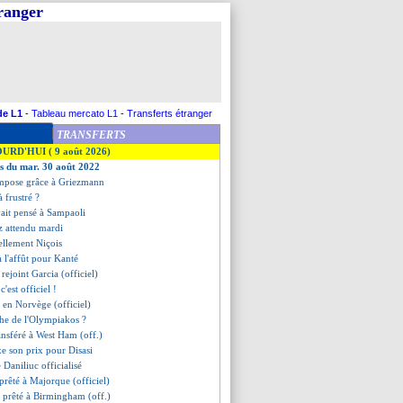
tranger
de L1
-
Tableau mercato L1
-
Transferts étranger
TRANSFERTS
OURD'HUI ( 9 août 2026)
es du mar. 30 août 2022
s'impose grâce à Griezmann
à frustré ?
vait pensé à Sampaoli
z attendu mardi
iellement Niçois
à l'affût pour Kanté
 rejoint Garcia (officiel)
c'est officiel !
t en Norvège (officiel)
he de l'Olympiakos ?
ansféré à West Ham (off.)
e son prix pour Disasi
e Daniliuc officialisé
prêté à Majorque (officiel)
i prêté à Birmingham (off.)