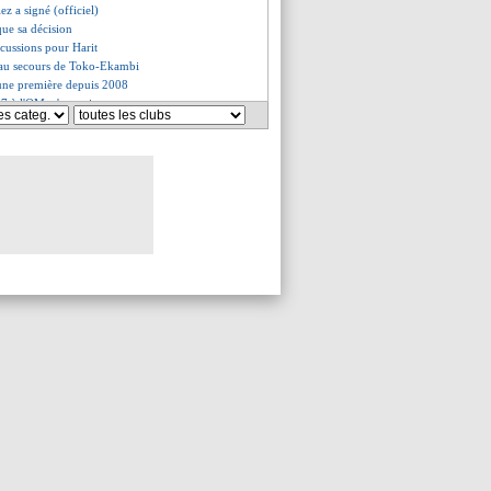
iez a signé (officiel)
que sa décision
scussions pour Harit
 au secours de Toko-Ekambi
une première depuis 2008
7 à l'OM, c'est oui
Xavi voit très grand
 accord avec Everton
encense Tchouaméni
i scelle son avenir
 résilié pour Barkley (off.)
e pour le départ de Michut
é en défense
: Kalajdzic arrive pour 18 M€
entais en approche
n sur Caleta-Car
éaction de Le Graët
h de retour (officiel)
 de Benfica pour Aouar
tour contre Nantes ?
a déjà
s XXL de Pépé
élère pour Dieng
Odoi au Bayer, ça se précise
ssement pour Laurienté !
hoisi Valence