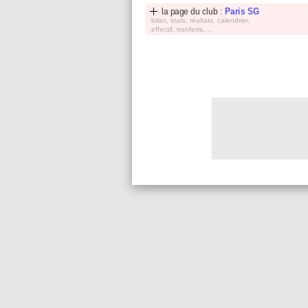
la page du club :
Paris SG
bilan, stats, réultats, calendrier,
effectif, tranferts, ...