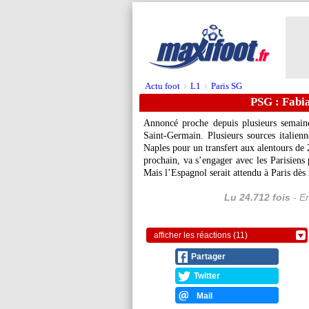
Actu foot
L1
Paris SG
>
>
PSG : Fabi
Annoncé proche depuis plusieurs semaine
Saint-Germain. Plusieurs sources italienn
Naples pour un transfert aux alentours de 
prochain, va s’engager avec les Parisiens p
Mais l’Espagnol serait attendu à Paris dès
Lu 24.712 fois
- Er
afficher les réactions (11)
Partager
Twitter
Mail