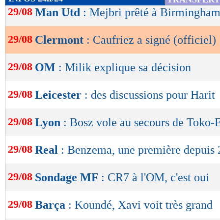
de
29/08
Man Utd
: Mejbri prêté à Birmingham 
lecture
29/08
Clermont
: Caufriez a signé (officiel)
OK
29/08
OM
: Milik explique sa décision
29/08
Leicester
: des discussions pour Harit
29/08
Lyon
: Bosz vole au secours de Toko
29/08
Real
: Benzema, une première depuis
29/08
Sondage MF
: CR7 à l'OM, c'est oui
29/08
Barça
: Koundé, Xavi voit très grand