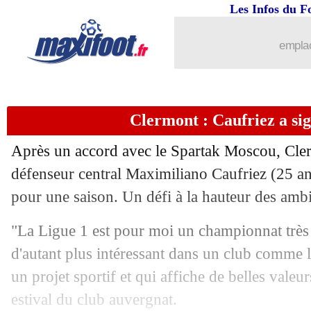
Les Infos du F
...
brèves d'AUJOURD'HUI ( 7 août 202
emplac
...
Liste des brèves du mar. 30 août 2022
29/08
Esp
: l'Atletico s'impose grâce à Gri
Clermont : Caufriez a sign
29/08
PSG
: Ekitike déjà frustré ?
Après un accord avec le Spartak Moscou, Cler
29/08
Lyon
: Juninho avait pensé à Sampaoli
défenseur central Maximiliano Caufriez (25 ans
pour une saison. Un défi à la hauteur des amb
29/08
PSG
: Fabian Ruiz attendu mardi
"La Ligue 1 est pour moi un championnat très 
29/08
Nice
: Diop officiellement Niçois
d'autant plus intéressant dans un club comme 
un projet sportif et qui affiche de belles valeurs
29/08
Chelsea
: le PSG à l'affût pour Kanté
estival du club auvergnat.