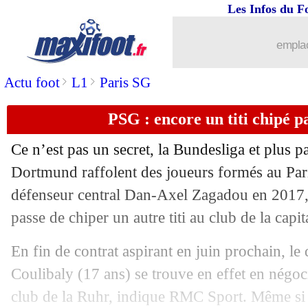
Les Infos du F
emplac
>
>
Actu foot
L1
Paris SG
PSG : encore un titi chipé 
Ce n’est pas un secret, la Bundesliga et plus p
Dortmund raffolent des joueurs formés au Par
défenseur central Dan-Axel Zagadou en 2017, 
passe de chiper un autre titi au club de la capit
En fin de contrat aspirant en juin prochain, le
Coulibaly (17 ans) se trouve en effet en négoc
...
brèves d'AUJOURD'HUI ( 7 août 202
club de la Ruhr, indique RMC Sport. Même si l