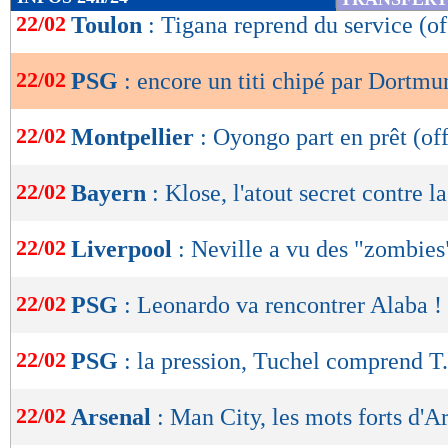
de
22/02
Toulon
: Tigana reprend du service (of
lecture
22/02
PSG
: encore un titi chipé par Dortmu
OK
22/02
Montpellier
: Oyongo part en prêt (off
22/02
Bayern
: Klose, l'atout secret contre l
22/02
Liverpool
: Neville a vu des "zombies
22/02
PSG
: Leonardo va rencontrer Alaba !
22/02
PSG
: la pression, Tuchel comprend T.
22/02
Arsenal
: Man City, les mots forts d'Ar