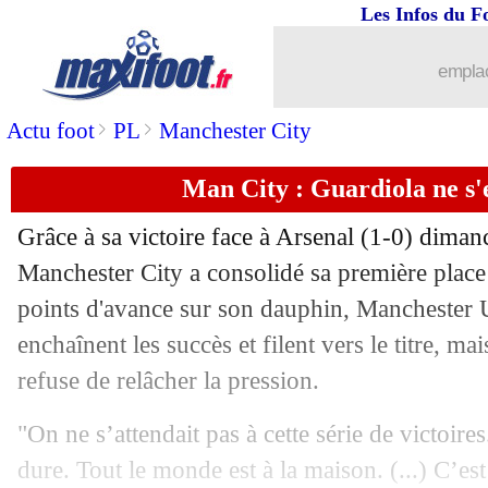
Les Infos du F
22/02
Atletico
: le Barça, Suarez n'a pas dig
emplac
22/02
Tottenham
: Bale, le triste constat d
>
>
Actu foot
PL
Manchester City
22/02
PSG
: une amende de 700 000 € à pay
Man City : Guardiola ne s
22/02
OM
: Longoria, des coachs se sont pr
Grâce à sa victoire face à Arsenal (1-0) dima
22/02
Real
: Benzema forfait pour l'Atalanta
Manchester City a consolidé sa première place
points d'avance sur son dauphin, Manchester 
22/02
Barça
: Alba ne cherche pas d'excuse
enchaînent les succès et filent vers le titre, m
refuse de relâcher la pression.
22/02
Séville
: Liverpool pense à Ocampos
"On ne s’attendait pas à cette série de victoires
22/02
Rennes
: Grenier, Maurice reste flou
dure. Tout le monde est à la maison. (...) C’est