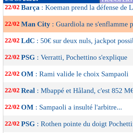
de
22/02
Barça
: Koeman prend la défense de L
lecture
22/02
Man City
: Guardiola ne s'enflamme 
OK
22/02
LdC
: 50€ sur deux nuls, jackpot possi
22/02
PSG
: Verratti, Pochettino s'explique
22/02
OM
: Rami valide le choix Sampaoli
22/02
Real
: Mbappé et Håland, c'est 852 M€
22/02
OM
: Sampaoli a insulté l'arbitre...
22/02
PSG
: Rothen pointe du doigt Pochett