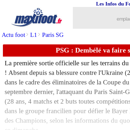
Les Infos du F
19/10
PSG
: un jeune Allemand convoité
emplac
19/10
Saragosse
: Akouokou a perdu ses nerf
>
>
Actu foot
L1
Paris SG
19/10
Lens
: Baidoo a aimé l'esprit collectif
PSG : Dembélé va faire s
19/10
Paris FC
: Kebbal a vu des erreurs réc
La première sortie officielle sur les terrains 
19/10
OM
: Vaz n'a pas surpris Nadir
! Absent depuis sa blessure contre l'Ukraine (
dans le cadre des éliminatoires de la Coupe d
19/10
Ang.
: Tottenham renversé par Aston V
septembre dernier, l'attaquant du Paris Sain
(28 ans, 4 matchs et 2 buts toutes compétitions
19/10
L1
: Lens 2-1 Paris FC (fini)
dans le groupe francilien pour défier le Baye
des Champions, selon les informations du quot
19/10
Tottenham
: Kane continue d'aider Te