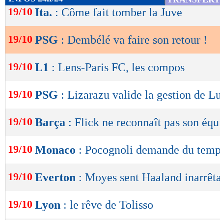
de
19/10
Ita.
: Côme fait tomber la Juve
lecture
19/10
PSG
: Dembélé va faire son retour !
OK
19/10
L1
: Lens-Paris FC, les compos
19/10
PSG
: Lizarazu valide la gestion de L
19/10
Barça
: Flick ne reconnaît pas son équ
19/10
Monaco
: Pocognoli demande du tem
19/10
Everton
: Moyes sent Haaland inarrêt
19/10
Lyon
: le rêve de Tolisso