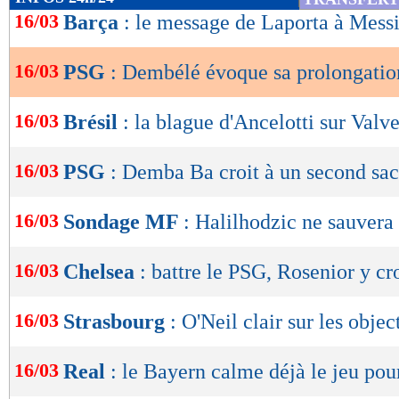
de
16/03
Barça
: le message de Laporta à Mess
lecture
16/03
PSG
: Dembélé évoque sa prolongatio
OK
16/03
Brésil
: la blague d'Ancelotti sur Valv
16/03
PSG
: Demba Ba croit à un second sa
16/03
Sondage MF
: Halilhodzic ne sauvera
16/03
Chelsea
: battre le PSG, Rosenior y cr
16/03
Strasbourg
: O'Neil clair sur les objec
16/03
Real
: le Bayern calme déjà le jeu pou