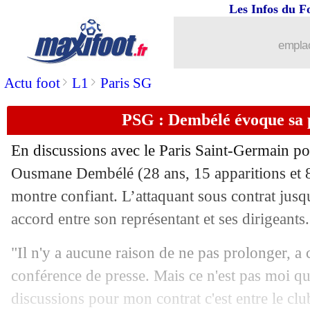
Les Infos du F
emplac
...
brèves d'AUJOURD'HUI ( 6 août 202
>
>
Actu foot
L1
Paris SG
...
Liste des brèves du mar. 17 mars 2026
PSG : Dembélé évoque sa 
16/03
LdC
: comment encaisser 15€ de paris 
En discussions avec le Paris Saint-Germain po
16/03
L1
: Antonetti ouvert à un retour
Ousmane Dembélé
(28 ans, 15 apparitions et 8
montre confiant. L’attaquant sous contrat jusq
16/03
L2
: Troyes reprend ses distances
accord entre son représentant et ses dirigeants.
16/03
Real
: A. Rüdiger - "je ne l'ai pas tué"
"Il n'y a aucune raison de ne pas prolonger, a 
conférence de presse. Mais ce n'est pas moi qui
16/03
OM
: Dugarry prévient Beye
discussions pour mon contrat c'est entre le cl