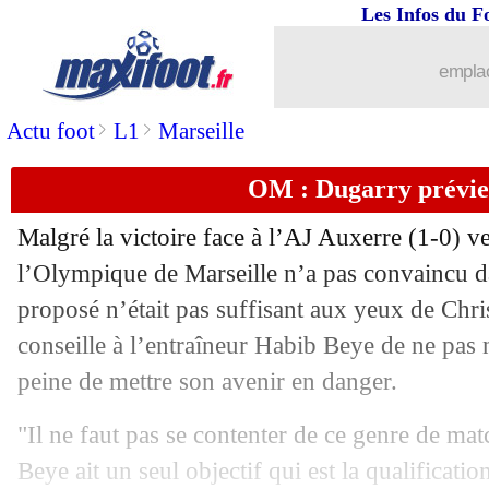
Les Infos du F
emplac
>
>
Actu foot
L1
Marseille
OM : Dugarry prévie
Malgré la victoire face à l’AJ Auxerre (1-0) v
l’Olympique de Marseille n’a pas convaincu d
proposé n’était pas suffisant aux yeux de Chr
conseille à l’entraîneur Habib Beye de ne pas n
peine de mettre son avenir en danger.
"Il ne faut pas se contenter de ce genre de m
Beye ait un seul objectif qui est la qualificati