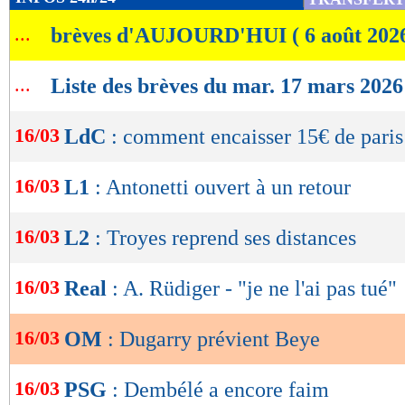
de
...
brèves d'AUJOURD'HUI ( 6 août 202
lecture
OK
...
Liste des brèves du mar. 17 mars 2026
16/03
LdC
: comment encaisser 15€ de paris 
16/03
L1
: Antonetti ouvert à un retour
16/03
L2
: Troyes reprend ses distances
16/03
Real
: A. Rüdiger - "je ne l'ai pas tué"
16/03
OM
: Dugarry prévient Beye
16/03
PSG
: Dembélé a encore faim