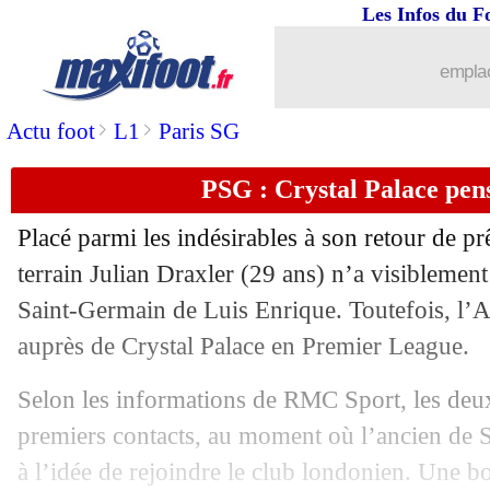
Les Infos du F
25/08
OM
: Guendouzi ne sera pas remplacé
emplac
25/08
Angleterre
: la Jamaïque a sondé Gr
>
>
Actu foot
L1
Paris SG
25/08
PHOTO
: Correa est à Marseille
PSG : Crystal Palace pen
25/08
Rennes
: Abline prolongé jusqu'en 202
Placé parmi les indésirables à son retour de pr
25/08
PSG
: Marquinhos capitaine, Luis Enr
terrain Julian Draxler (29 ans) n’a visiblement
Saint-Germain de Luis Enrique. Toutefois, l’A
25/08
Chelsea
: A. Santos prêté à Nottingham
auprès de Crystal Palace en Premier League.
25/08
Lyon
: Barcola a annoncé son choix a
Selon les informations de RMC Sport, les deux 
premiers contacts, au moment où l’ancien de S
25/08
Barça
: Ter Stegen prolonge jusqu'en 2
à l’idée de rejoindre le club londonien. Une 