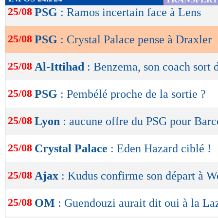
de
25/08
PSG
: Ramos incertain face à Lens
lecture
25/08
PSG
: Crystal Palace pense à Draxler
OK
25/08
Al-Ittihad
: Benzema, son coach sort d
25/08
PSG
: Pembélé proche de la sortie ?
25/08
Lyon
: aucune offre du PSG pour Barc
25/08
Crystal Palace
: Eden Hazard ciblé !
25/08
Ajax
: Kudus confirme son départ à 
25/08
OM
: Guendouzi aurait dit oui à la La