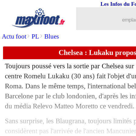
Les Infos du F
emplac
>
>
Actu foot
PL
Blues
Chelsea : Lukaku propo
Toujours poussé vers la sortie par Chelsea sur 
centre Romelu
Lukaku
(30 ans) fait l'objet d'u
Roma. Dans le même temps, l'international be
...
brèves d'AUJOURD'HUI ( 6 août 202
Barcelone par le club londonien, d'après les i
du média Relevo Matteo Moretto ce vendredi.
...
Liste des brèves du sam. 26 août 2023
Sans surprise, les Blaugrana, toujours limités p
26/08
L1
: pari combiné sur le match de l'O
considèrent pas l'arrivée de l'ancien Mancuni