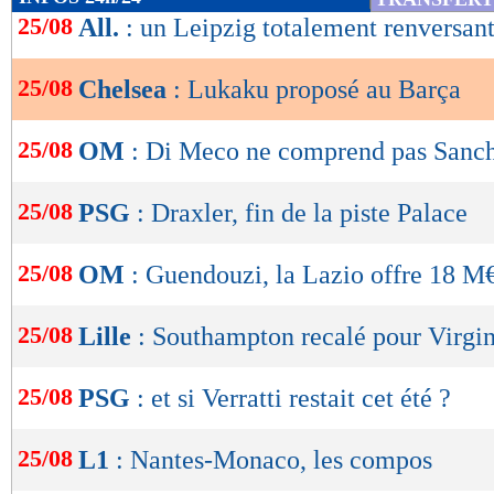
de
25/08
All.
: un Leipzig totalement renversan
lecture
25/08
Chelsea
: Lukaku proposé au Barça
OK
25/08
OM
: Di Meco ne comprend pas Sanch
25/08
PSG
: Draxler, fin de la piste Palace
25/08
OM
: Guendouzi, la Lazio offre 18 M
25/08
Lille
: Southampton recalé pour Virgin
25/08
PSG
: et si Verratti restait cet été ?
25/08
L1
: Nantes-Monaco, les compos