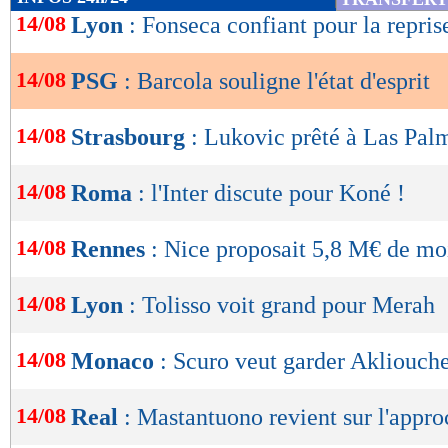
de
14/08
Lyon
: Fonseca confiant pour la repris
lecture
14/08
PSG
: Barcola souligne l'état d'esprit
OK
14/08
Strasbourg
: Lukovic prêté à Las Palm
14/08
Roma
: l'Inter discute pour Koné !
14/08
Rennes
: Nice proposait 5,8 M€ de m
14/08
Lyon
: Tolisso voit grand pour Merah
14/08
Monaco
: Scuro veut garder Akliouche
14/08
Real
: Mastantuono revient sur l'appr