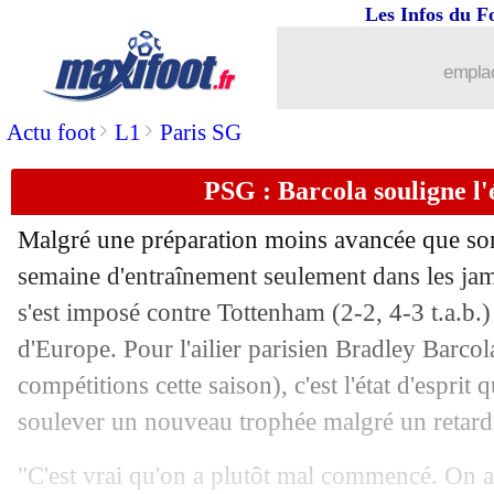
Les Infos du F
14/08
Villarreal
: Pape Gueye tenté par Ne
emplac
14/08
Tottenham
: Savinho, City aurait ref
>
>
Actu foot
L1
Paris SG
14/08
C4
: Strasbourg connaît son adversaire
PSG : Barcola souligne l'é
14/08
Lens
: Abdul Samed signe à Nice (offi
Malgré une préparation moins avancée que son
14/08
Man Utd
: Baleba, Brighton demande
semaine d'entraînement seulement dans les jam
s'est imposé contre Tottenham (2-2, 4-3 t.a.b
14/08
Man Utd
: une offre de la Roma pour
d'Europe. Pour l'ailier parisien Bradley
Barcol
compétitions cette saison), c'est l'état d'esprit
14/08
Nantes
: Luis Castro suspendu face a
soulever un nouveau trophée malgré un retard
14/08
PSG
: encore deux recrues envisagées
"C'est vrai qu'on a plutôt mal commencé. On a 