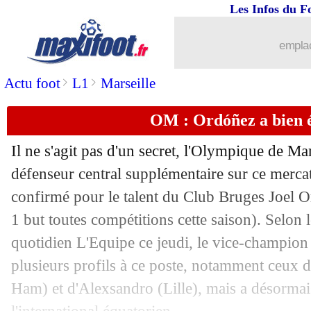
Les Infos du F
14/08
Tottenham
: Son console ses ex-coéqu
emplac
14/08
Lyon
: Fonseca évoque le départ de Te
>
>
Actu foot
L1
Marseille
14/08
PSG
: Ramos clair sur son avenir
OM : Ordóñez a bien é
14/08
Man City
: Donnarumma, les détails d
Il ne s'agit pas d'un secret, l'Olympique de Ma
défenseur central supplémentaire sur ce mercat
14/08
OM
: Diawara valide le mercato
confirmé pour le talent du Club Bruges Joel
O
14/08
1 but toutes compétitions cette saison). Selon 
Chelsea
: le Bayern n'oublie pas Nkun
quotidien L'Equipe ce jeudi, le vice-champion
14/08
PSG
: Donnarumma, la pensée de Mar
plusieurs profils à ce poste, notamment ceux
Ham) et d'Alexsandro (Lille), mais a désormai
14/08
Tottenham
: Frank reste fier de ses jo