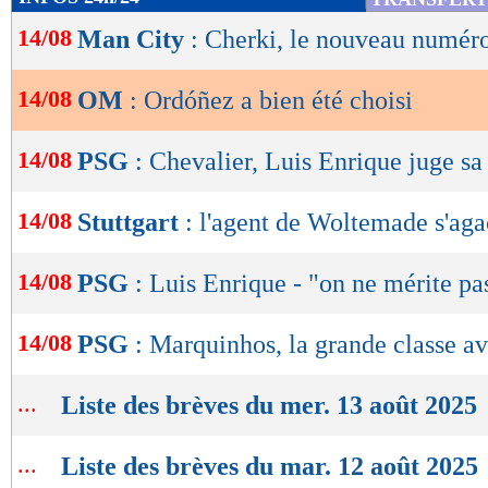
de
14/08
Man City
: Cherki, le nouveau numéro
lecture
OK
14/08
OM
: Ordóñez a bien été choisi
14/08
PSG
: Chevalier, Luis Enrique juge sa
14/08
Stuttgart
: l'agent de Woltemade s'aga
14/08
PSG
: Luis Enrique - "on ne mérite pa
14/08
PSG
: Marquinhos, la grande classe a
...
Liste des brèves du mer. 13 août 2025
...
Liste des brèves du mar. 12 août 2025