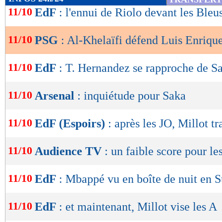
de
11/10
EdF
: l'ennui de Riolo devant les Bleu
lecture
11/10
PSG
: Al-Khelaïfi défend Luis Enriqu
OK
11/10
EdF
: T. Hernandez se rapproche de S
11/10
Arsenal
: inquiétude pour Saka
11/10
EdF (Espoirs)
: après les JO, Millot t
11/10
Audience TV
: un faible score pour le
11/10
EdF
: Mbappé vu en boîte de nuit en 
11/10
EdF
: et maintenant, Millot vise les A