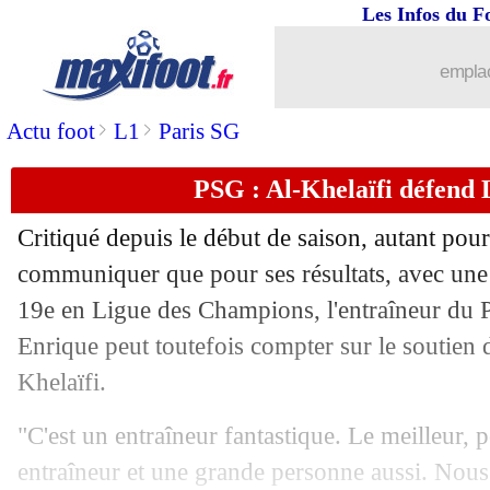
Les Infos du F
11/10
Man City
: le drôle d'échange Guardi
emplac
11/10
Forest
: 900 000 € d'amende pour un t
>
>
Actu foot
L1
Paris SG
11/10
Allemagne
: le calendrier, Nagelsman
PSG : Al-Khelaïfi défend 
11/10
Montpellier
: Chotard sur le départ ce
Critiqué depuis le début de saison, autant pou
11/10
EdF
: Deschamps titille Olise
communiquer que pour ses résultats, avec une 
19e en Ligue des Champions, l'entraîneur du 
11/10
Kallithéa
: la nouvelle vie de Valbuen
Enrique peut toutefois compter sur le soutien 
Khelaïfi.
11/10
Paris FC
: Aulas content du projet
"C'est un entraîneur fantastique. Le meilleur,
11/10
Man City
: ça se confirme pour Viana
entraîneur et une grande personne aussi. Nou