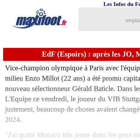
11/10
Montpellier
: Chotard sur le départ ce
Les Infos du F
11/10
EdF
: Deschamps titille Olise
emplac
11/10
Kallithéa
: la nouvelle vie de Valbuen
EdF (Espoirs) : après les JO, 
11/10
Paris FC
: Aulas content du projet
Vice-champion olympique à Paris avec l'équipe
11/10
Man City
: ça se confirme pour Viana
milieu Enzo Millot (22 ans) a été promu capita
nouveau sélectionneur Gérald Baticle. Dans le
11/10
EdF
: Konaté, le 133e capitaine des B
L'Equipe ce vendredi, le joueur du VfB Stuttg
11/10
Barça
: rester plus d'un an ? Szczesny
justement, beaucoup de choses avaient changé
2024.
11/10
Genoa
: Sampaoli refuse et vise la L1
"J'ai quitté Monaco très jeune donc les gens n