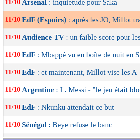
11/10
Arsenal
: inquiétude pour Saka
de
lecture
11/10
EdF (Espoirs)
: après les JO, Millot t
OK
11/10
Audience TV
: un faible score pour le
11/10
EdF
: Mbappé vu en boîte de nuit en 
11/10
EdF
: et maintenant, Millot vise les A
11/10
Argentine
: L. Messi - "le jeu était bl
11/10
EdF
: Nkunku attendait ce but
11/10
Sénégal
: Beye refuse le banc