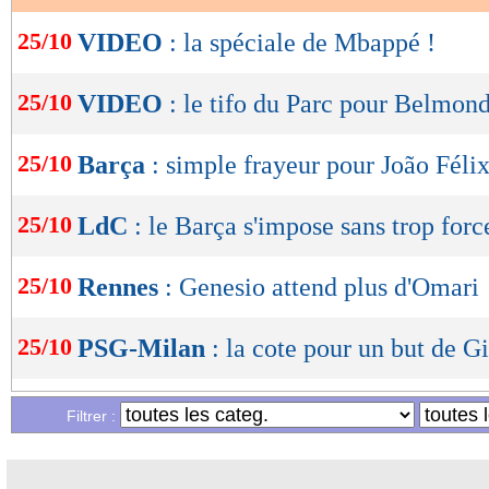
OK
25/10
VIDEO
: la spéciale de Mbappé !
25/10
VIDEO
: le tifo du Parc pour Belmon
25/10
Barça
: simple frayeur pour João Féli
25/10
LdC
: le Barça s'impose sans trop forc
25/10
Rennes
: Genesio attend plus d'Omari
25/10
PSG-Milan
: la cote pour un but de G
25/10
LdC
: Paris SG-Milan, les compos
Filtrer :
25/10
LdC (U19)
: Nantes élimine le Lech 