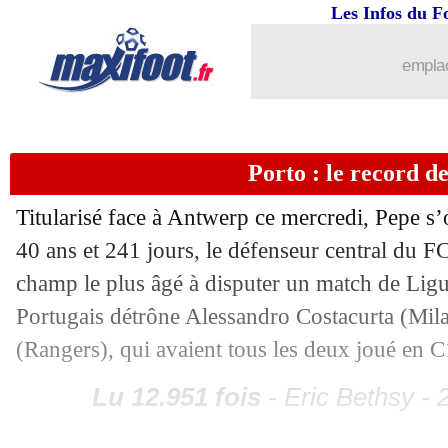
Les Infos du F
25/10
Milan
: les regrets de Pioli
emplac
25/10
Man City
: Haaland, les mots forts de
25/10
PSG
: Enrique se réjouit pour Kolo M
Porto : le record d
25/10
VIDEO
: la joie des Parisiens !
Titularisé face à Antwerp ce mercredi, Pepe s
40 ans et 241 jours, le défenseur central du F
25/10
Milan
: Giroud veut vite laver l'affron
champ le plus âgé à disputer un match de Li
Portugais détrône Alessandro Costacurta (Mil
25/10
PSG
: la fierté de Kolo Muani
(Rangers), qui avaient tous les deux joué en C
25/10
PSG
: le collectif avant tout pour Za
Lu 12.951 fois
- Eric Bethsy - 
25/10
PSG
: Zaïre-Emery fait mieux que Wa